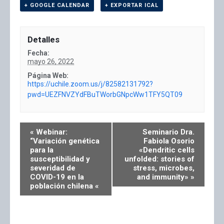
+ GOOGLE CALENDAR
+ EXPORTAR ICAL
Detalles
Fecha:
mayo 26, 2022
Página Web:
https://uchile.zoom.us/j/82582131792?
pwd=UEZFNVZYdFBuTWorbGNpcWw1TFY5QT09
«
Webinar:
Seminario Dra.
“Variación genética
Fabiola Osorio
para la
«Dendritic cells
susceptibilidad y
unfolded: stories of
severidad de
stress, microbes,
COVID-19 en la
and immunity»
»
población chilena «