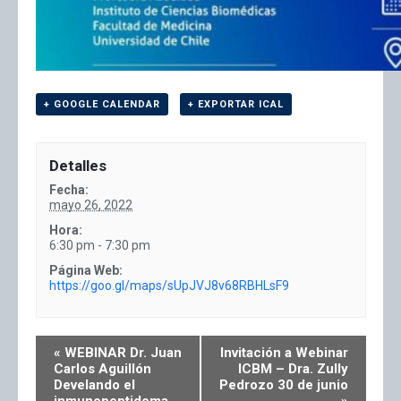
+ GOOGLE CALENDAR
+ EXPORTAR ICAL
Detalles
Fecha:
mayo 26, 2022
Hora:
6:30 pm - 7:30 pm
Página Web:
https://goo.gl/maps/sUpJVJ8v68RBHLsF9
«
WEBINAR Dr. Juan
Invitación a Webinar
Carlos Aguillón
ICBM – Dra. Zully
Develando el
Pedrozo 30 de junio