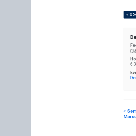
+ GO
De
Fe
ma
Ho
6:
Ev
De
«
Semi
Marsc