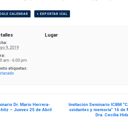
OGLE CALENDAR
+ EXPORTAR ICAL
talles
Lugar
cha:
yo 9, 2019
ra:
30 am - 6:00 pm
ento etiquetas:
stacado
nario Dr. Mario Herrera-
Invitación Seminario ICBM “C
hitz – Jueves 25 de Abril
oxidantes y memoria” 16 de 
Dra. Cecilia Hid