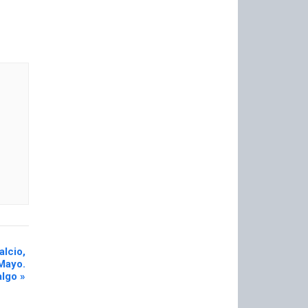
alcio,
Mayo.
algo
»