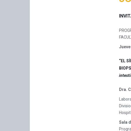
INVI
PROGR
FACUL
Jueve
“EL S
BIOPS
intest
Dra. C
Labor
Divisi
Hospit
Sala 
Progra