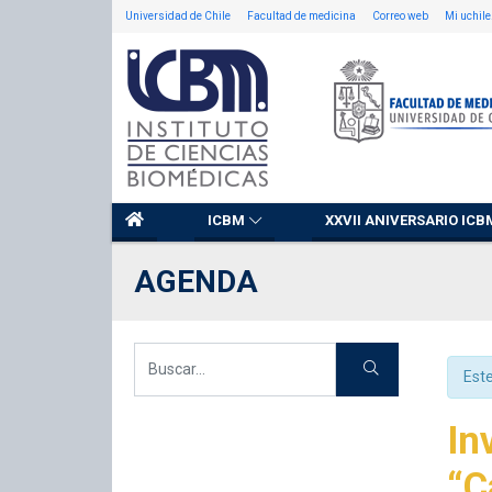
Universidad de Chile
Facultad de medicina
Correo web
Mi uchile
ICBM
XXVII ANIVERSARIO ICB
AGENDA
Est
In
“C