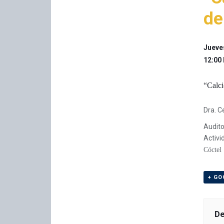
de
Jueve
12:00
“Calc
Dra. C
Audito
Activi
Cóctel
+ GO
De