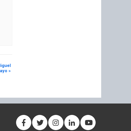
iguel
mayo
»