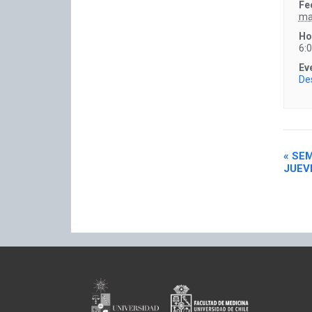
Fe
ma
Ho
6:
Ev
De
«
SEM
JUEV