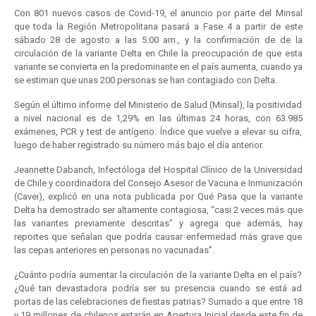
Con 801 nuevos casos de Covid-19, el anuncio por parte del Minsal
que toda la Región Metropolitana pasará a Fase 4 a partir de este
sábado 28 de agosto a las 5:00 am., y la confirmación de de la
circulación de la variante Delta en Chile la preocupación de que esta
variante se convierta en la predominante en el país aumenta, cuando ya
se estiman que unas 200 personas se han contagiado con Delta.
Según el último informe del Ministerio de Salud (Minsal), la positividad
a nivel nacional es de 1,29% en las últimas 24 horas, con 63.985
exámenes, PCR y test de antígeno. Índice que vuelve a elevar su cifra,
luego de haber registrado su número más bajo el día anterior.
Jeannette Dabanch, Infectóloga del Hospital Clínico de la Universidad
de Chile y coordinadora del Consejo Asesor de Vacuna e Inmunización
(Cavei), explicó en una nota publicada por Qué Pasa que la variante
Delta ha demostrado ser altamente contagiosa, “casi 2 veces más que
las variantes previamente descritas” y agrega que además, hay
reportes que señalan que podría causar enfermedad más grave que
las cepas anteriores en personas no vacunadas”.
¿Cuánto podría aumentar la circulación de la variante Delta en el país?
¿Qué tan devastadora podría ser su presencia cuando se está ad
portas de las celebraciones de fiestas patrias? Sumado a que entre 18
y 19 millones de chilenos estarán en Apertura Inicial desde este fin de