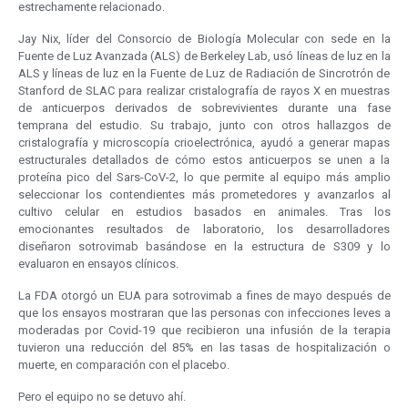
estrechamente relacionado.
Jay Nix, líder del Consorcio de Biología Molecular con sede en la
Fuente de Luz Avanzada (ALS) de Berkeley Lab, usó líneas de luz en la
ALS y líneas de luz en la Fuente de Luz de Radiación de Sincrotrón de
Stanford de SLAC para realizar cristalografía de rayos X en muestras
de anticuerpos derivados de sobrevivientes durante una fase
temprana del estudio. Su trabajo, junto con otros hallazgos de
cristalografía y microscopía crioelectrónica, ayudó a generar mapas
estructurales detallados de cómo estos anticuerpos se unen a la
proteína pico del Sars-CoV-2, lo que permite al equipo más amplio
seleccionar los contendientes más prometedores y avanzarlos al
cultivo celular en estudios basados en animales. Tras los
emocionantes resultados de laboratorio, los desarrolladores
diseñaron sotrovimab basándose en la estructura de S309 y lo
evaluaron en ensayos clínicos.
La FDA otorgó un EUA para sotrovimab a fines de mayo después de
que los ensayos mostraran que las personas con infecciones leves a
moderadas por Covid-19 que recibieron una infusión de la terapia
tuvieron una reducción del 85% en las tasas de hospitalización o
muerte, en comparación con el placebo.
Pero el equipo no se detuvo ahí.