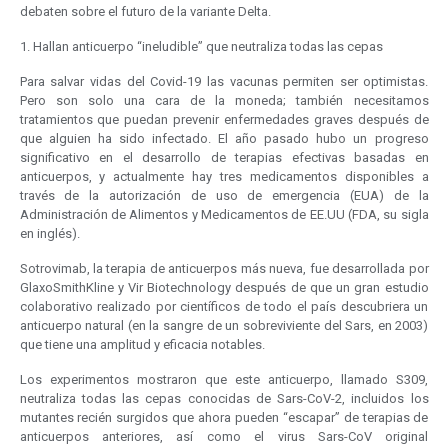
debaten sobre el futuro de la variante Delta.
1. Hallan anticuerpo “ineludible” que neutraliza todas las cepas
Para salvar vidas del Covid-19 las vacunas permiten ser optimistas.
Pero son solo una cara de la moneda; también necesitamos
tratamientos que puedan prevenir enfermedades graves después de
que alguien ha sido infectado. El año pasado hubo un progreso
significativo en el desarrollo de terapias efectivas basadas en
anticuerpos, y actualmente hay tres medicamentos disponibles a
través de la autorización de uso de emergencia (EUA) de la
Administración de Alimentos y Medicamentos de EE.UU (FDA, su sigla
en inglés).
Sotrovimab, la terapia de anticuerpos más nueva, fue desarrollada por
GlaxoSmithKline y Vir Biotechnology después de que un gran estudio
colaborativo realizado por científicos de todo el país descubriera un
anticuerpo natural (en la sangre de un sobreviviente del Sars, en 2003)
que tiene una amplitud y eficacia notables.
Los experimentos mostraron que este anticuerpo, llamado S309,
neutraliza todas las cepas conocidas de Sars-CoV-2, incluidos los
mutantes recién surgidos que ahora pueden “escapar” de terapias de
anticuerpos anteriores, así como el virus Sars-CoV original