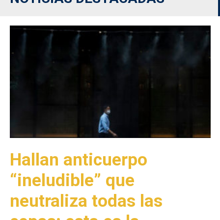
Hallan anticuerpo
“ineludible” que
neutraliza todas las