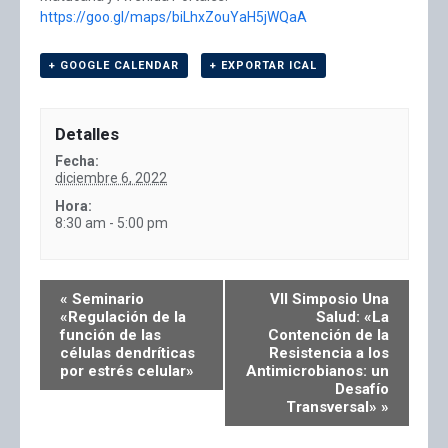
https://goo.gl/maps/biLhxZouYaH5jWQaA
+ GOOGLE CALENDAR
+ EXPORTAR ICAL
Detalles
Fecha:
diciembre 6, 2022
Hora:
8:30 am - 5:00 pm
«
Seminario
VII Simposio Una
«Regulación de la
Salud: «La
función de las
Contención de la
células dendríticas
Resistencia a los
por estrés celular»
Antimicrobianos: un
Desafío
Transversal»
»