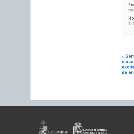
Fe
ma
Ho
11
«
Semi
múscu
excit
de en