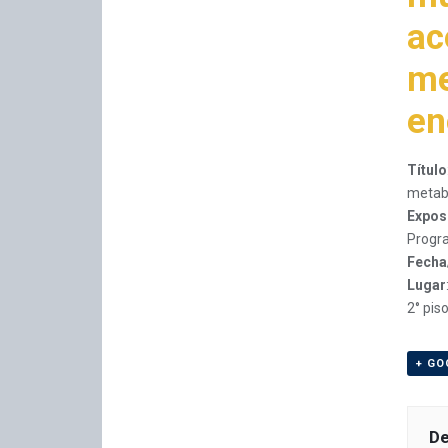
ac
me
en
Título
metabo
Expos
Progra
Fecha
Lugar
2° piso
+ GO
De