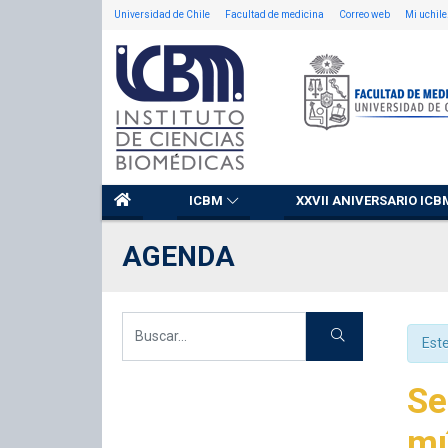
Universidad de Chile
Facultad de medicina
Correo web
Mi uchile
ICBM
XXVII ANIVERSARIO ICB
AGENDA
Est
Se
mú