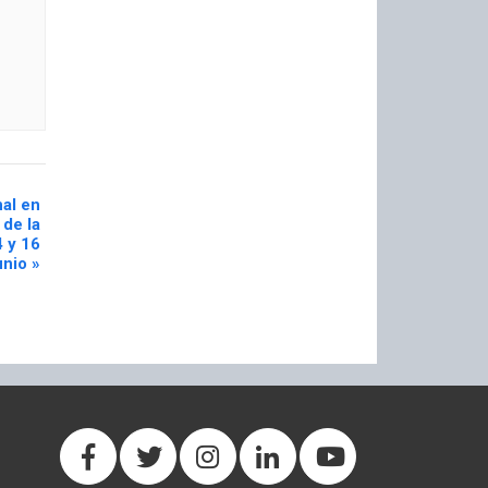
al en
de la
4 y 16
unio
»