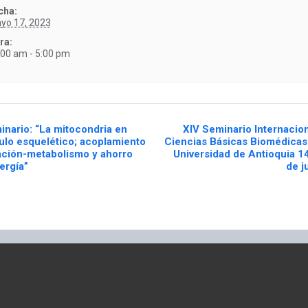
cha:
yo 17, 2023
ra:
:00 am - 5:00 pm
nario: “La mitocondria en
XIV Seminario Internacion
lo esquelético; acoplamiento
Ciencias Básicas Biomédicas 
ación-metabolismo y ahorro
Universidad de Antioquia 1
ergía”
de j