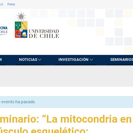
.cl
Foros
M
NOTICIAS
INVESTIGACIÓN
SEMINARIO
e evento ha pasado.
minario: “La mitocondria en
sculo esquelético;