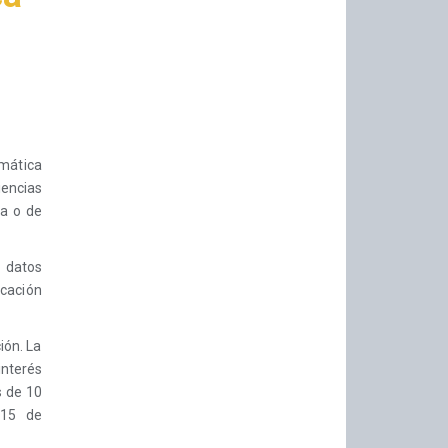
mática
encias
ca o de
 datos
icación
ión. La
interés
s de 10
 15 de