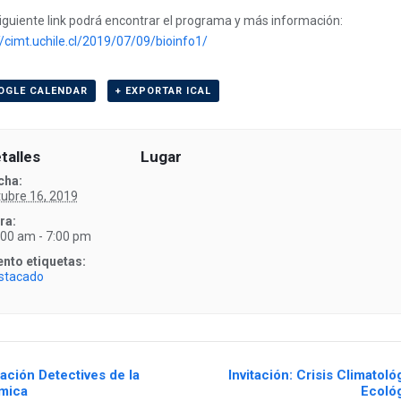
siguiente link podrá encontrar el programa y más información:
//cimt.uchile.cl/2019/07/09/bioinfo1/
OGLE CALENDAR
+ EXPORTAR ICAL
talles
Lugar
cha:
tubre 16, 2019
ra:
:00 am - 7:00 pm
ento etiquetas:
stacado
tación Detectives de la
Invitación: Crisis Climatoló
mica
Ecoló