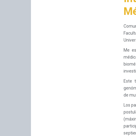
Mé
Comun
Facult
Univer
Me es
médic
bioméd
invest
Este 
genómi
de mut
Los pa
postul
(máxim
parti
septie