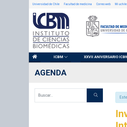
Universidad de Chile
Facultad de medicina
Correo web
Mi uchile
ICBM
XXVII ANIVERSARIO ICB
AGENDA
Est
In
In