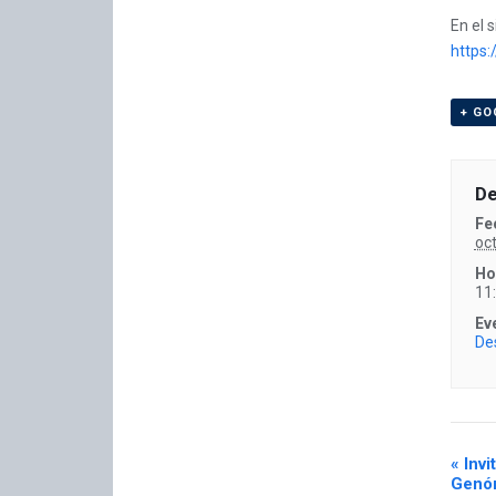
En el 
https:
+ GO
De
Fe
oc
Ho
11
Ev
De
«
Invi
Genó