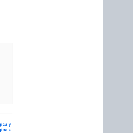
gica y
gica
»