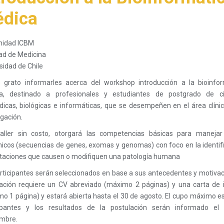
dica
idad ICBM
ad de Medicina
sidad de Chile
 grato informarles acerca del workshop introducción a la bioinfor
a, destinado a profesionales y estudiantes de postgrado de ci
icas, biológicas e informáticas, que se desempeñen en el área clíni
igación.
taller sin costo, otorgará las competencias básicas para manejar
cos (secuencias de genes, exomas y genomas) con foco en la identif
aciones que causen o modifiquen una patología humana
rticipantes serán seleccionados en base a sus antecedentes y motivac
ación requiere un CV abreviado (máximo 2 páginas) y una carta de 
o 1 página) y estará abierta hasta el 30 de agosto. El cupo máximo e
cipantes y los resultados de la postulación serán informado el
mbre.