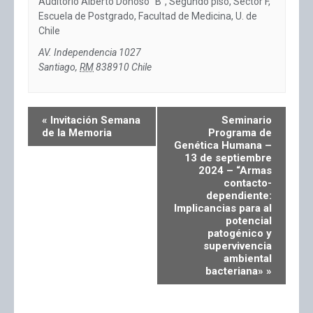
Auditorio Alberto Donoso “B”, Segundo piso, Sector F,
Escuela de Postgrado, Facultad de Medicina, U. de
Chile
AV. Independencia 1027
Santiago
,
RM
838910
Chile
«
Invitación Semana
Seminario
de la Memoria
Programa de
Genética Humana –
13 de septiembre
2024 – “Armas
contacto-
dependiente:
Implicancias para al
potencial
patogénico y
supervivencia
ambiental
bacteriana»
»