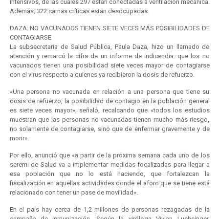
intensivos, de las cuales 297 están conectadas a ventilación mecánica.
Además, 322 camas críticas están desocupadas.
DAZA: NO VACUNADOS TIENEN SIETE VECES MÁS POSIBILIDADES DE
CONTAGIARSE
La subsecretaria de Salud Pública, Paula Daza, hizo un llamado de
atención y remarcó la cifra de un informe de indicendia: que los no
vacunados tienen una posibilidad siete veces mayor de contagiarse
con el virus respecto a quienes ya recibieron la dosis de refuerzo.
«Una persona no vacunada en relación a una persona que tiene su
dosis de refuerzo, la posibilidad de contagio en la población general
es siete veces mayor», señaló, recalcando que «todos los estudios
muestran que las personas no vacunadas tienen mucho más riesgo,
no solamente de contagiarse, sino que de enfermar gravemente y de
morir».
Por ello, anunció que «a partir de la próxima semana cada uno de los
seremi de Salud va a implementar medidas focalizadas para llegar a
esa población que no lo está haciendo, que fortalezcan la
fiscalización en aquellas actividades donde el aforo que se tiene está
relacionado con tener un pase de movilidad».
En el país hay cerca de 1,2 millones de personas rezagadas de la
campaña de inmunización. Según la viróloga Vivian Luchsinger,