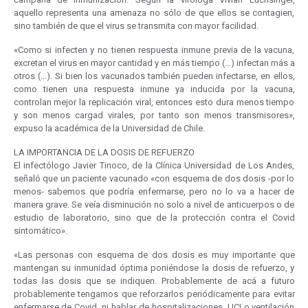
aquello representa una amenaza no sólo de que ellos se contagien,
sino también de que el virus se transmita con mayor facilidad.
«Como si infecten y no tienen respuesta inmune previa de la vacuna,
excretan el virus en mayor cantidad y en más tiempo (…) infectan más a
otros (…). Si bien los vacunados también pueden infectarse, en ellos,
como tienen una respuesta inmune ya inducida por la vacuna,
controlan mejor la replicación viral, entonces esto dura menos tiempo
y son menos cargad virales, por tanto son menos transmisores»,
expuso la académica de la Universidad de Chile.
LA IMPORTANCIA DE LA DOSIS DE REFUERZO
El infectólogo Javier Tinoco, de la Clínica Universidad de Los Andes,
señaló que un paciente vacunado «con esquema de dos dosis -por lo
menos- sabemos que podría enfermarse, pero no lo va a hacer de
manera grave. Se veía disminución no solo a nivel de anticuerpos o de
estudio de laboratorio, sino que de la protección contra el Covid
sintomático».
«Las personas con esquema de dos dosis es muy importante que
mantengan su inmunidad óptima poniéndose la dosis de refuerzo, y
todas las dosis que se indiquen. Probablemente de acá a futuro
probablemente tengamos que reforzarlos periódicamente para evitar
enfermarse de Covid, ni hablar de hospitalizaciones, UCI o ventilación