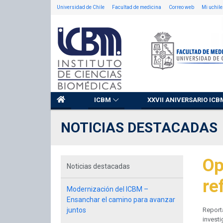
Universidad de Chile
Facultad de medicina
Correo web
Mi uchile
ICBM
XXVII ANIVERSARIO ICB
NOTICIAS DESTACADAS
Op
Noticias destacadas
re
Modernización del ICBM –
Ensanchar el camino para avanzar
juntos
Reporta
investi