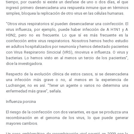
tiempo, por cuando si existe un desfase de uno o dos días, el que
ingresó primero desencadena una respuesta inmune que en términos
simples, bloquea la replicación de otro virus en las células humanas.
“Otros virus respiratorios sí pueden desencadenar una coinfección. El
virus influenza, por ejemplo, puede haber infección de A H1N1 y A
H3N2, pero no es frecuente. Lo que sí es más frecuente es la
coinfección entre virus respiratorios. Nosotros hemos hecho estudio
en adultos hospitalizados por neumonía y hemos detectado pacientes
con Virus Respirarorio Sincicial (VRS), rinovirus e influenza. O virus y
bacterias. Lo hemos visto en al menos un tercio de los pacientes”,
dice la investigadora.
Respecto de la evolución clínica de estos casos, si se desencadena
una infección más grave o no, al menos en la experiencia de
Luchsinger, no es así. “Tener un agente o varios no determina una
enfermedad más grave”, señala.
Influenza porcina
El riesgo de la coinfección con dos variantes, es que se produzca una
recombinación en el genoma de los virus, lo que puede generar
mayores cambios.
Un caso emblemático de recombinación viral ocurrió en 2009 con la