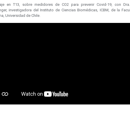
aje en T13, sobre medidores de CO2 para prevenir Covid-19, con Dra.
nger, investigadora del Instituto de Ciencias Biomédicas, ICBM, de la Facu
a, Universidad de Chile.