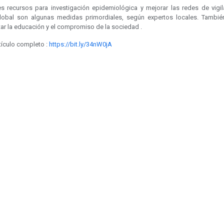
s recursos para investigación epidemiológica y mejorar las redes de vigil
global son algunas medidas primordiales, según expertos locales. Tambié
ar la educación y el compromiso de la sociedad .
tículo completo :
https://bit.ly/34nW0jA