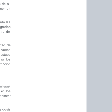
s de su
 con un
ndo las
 grados
tro del
ltad de
unación
 estaba
va, los
tricción
n Israel
a en los
testear
os dosis