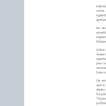
Debido
volver
rigien
gimnas
No obs
acredi
implem
tildada
Sobre 
Vivian
espera 
pero n
vacuna
base a 
Sin em
que la
dentro
los paí
“fondo
podrían