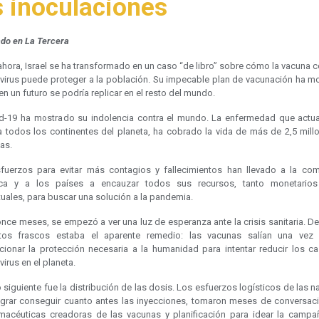
s inoculaciones
ado en La Tercera
hora, Israel se ha transformado en un caso “de libro” sobre cómo la vacuna c
virus puede proteger a la población. Su impecable plan de vacunación ha m
en un futuro se podría replicar en el resto del mundo.
id-19 ha mostrado su indolencia contra el mundo. La enfermedad que actu
a todos los continentes del planeta, ha cobrado la vida de más de 2,5 mill
as.
fuerzos para evitar más contagios y fallecimientos han llevado a la co
fica y a los países a encauzar todos sus recursos, tanto monetari
tuales, para buscar una solución a la pandemia.
once meses, se empezó a ver una luz de esperanza ante la crisis sanitaria. D
tos frascos estaba el aparente remedio: las vacunas salían una ve
cionar la protección necesaria a la humanidad para intentar reducir los c
irus en el planeta.
 siguiente fue la distribución de las dosis. Los esfuerzos logísticos de las 
ograr conseguir cuanto antes las inyecciones, tomaron meses de conversac
rmacéuticas creadoras de las vacunas y planificación para idear la camp