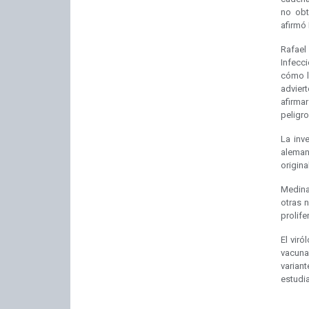
no obt
afirmó 
Rafae
Infecc
cómo l
adviert
afirma
peligro
La inv
aleman
original
Medina 
otras 
prolife
El vir
vacuna
varian
estudi