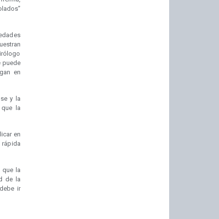
olados”
edades
uestran
irólogo
se puede
ngan en
se y la
 que la
licar en
 rápida
 que la
d de la
debe ir