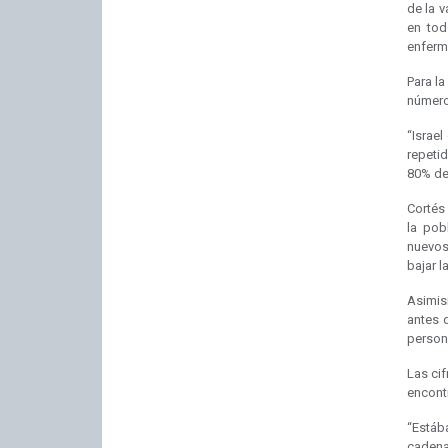
de la 
en tod
enferm
Para la
números
“Israe
repetid
80% de 
Cortés
la pob
nuevos
bajar l
Asimis
antes 
persona
Las cif
encont
“Estáb
cadena