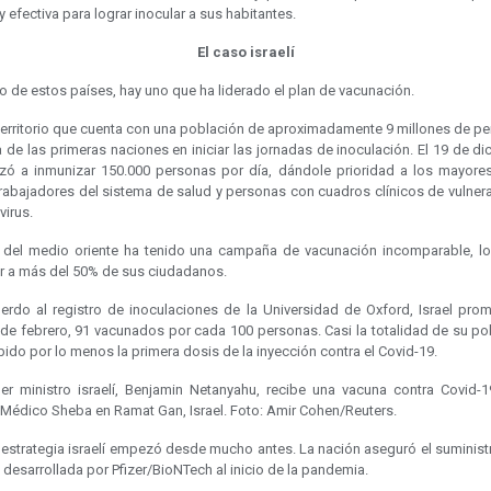
y efectiva para lograr inocular a sus habitantes.
El caso israelí
o de estos países, hay uno que ha liderado el plan de vacunación.
 territorio que cuenta con una población de aproximadamente 9 millones de p
 de las primeras naciones en iniciar las jornadas de inoculación. El 19 de d
ó a inmunizar 150.000 personas por día, dándole prioridad a los mayore
trabajadores del sistema de salud y personas con cuadros clínicos de vulnera
virus.
s del medio oriente ha tenido una campaña de vacunación incomparable, l
r a más del 50% de sus ciudadanos.
erdo al registro de inoculaciones de la Universidad de Oxford, Israel prom
s de febrero, 91 vacunados por cada 100 personas. Casi la totalidad de su po
bido por lo menos la primera dosis de la inyección contra el Covid-19.
mer ministro israelí, Benjamin Netanyahu, recibe una vacuna contra Covid-1
 Médico Sheba en Ramat Gan, Israel. Foto: Amir Cohen/Reuters.
 estrategia israelí empezó desde mucho antes. La nación aseguró el suminist
desarrollada por Pfizer/BioNTech al inicio de la pandemia.