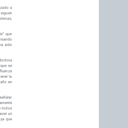
ezado a
 siguen
otecas,
de” que
ensando
ha sido
doctora
 que se
nfluenza
ener la
 año en
señalar
lamente
e todos
hacer un
 ya que