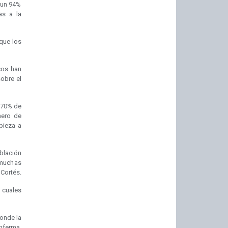
 un 94%
as a la
 que los
cos han
sobre el
 70% de
mero de
pieza a
blación
 muchas
 Cortés.
s cuales
onde la
nferma,