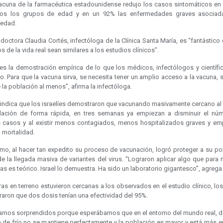
vacuna de la farmacéutica estadounidense redujo los casos sintomáticos en
os los grupos de edad y en un 92% las enfermedades graves asociad
edad.
 doctora Claudia Cortés, infectóloga de la Clínica Santa María, es “fantástico
 de la vida real sean similares a los estudios clínicos”.
l es la demostración empírica de lo que los médicos, infectólogos y científi
o. Para que la vacuna sirva, se necesita tener un amplio acceso a la vacuna, 
la población al menos”, afirma la infectóloga.
 indica que los israelíes demostraron que vacunando masivamente cercano al
lación de forma rápida, en tres semanas ya empiezan a disminuir el nú
 casos y al existir menos contagiados, menos hospitalizados graves y em
a mortalidad.
mo, al hacer tan expedito su proceso de vacunación, logró proteger a su po
de la llegada masiva de variantes del virus. “Lograron aplicar algo que para
s es teórico. Israel lo demuestra. Ha sido un laboratorio gigantesco”, agrega
ras en terreno estuvieron cercanas a los observados en el estudio clínico, lo
raron que dos dosis tenían una efectividad del 95%.
amos sorprendidos porque esperábamos que en el entorno del mundo real, d
 de frío no se mantiene perfectamente y la población es mayor y está más e