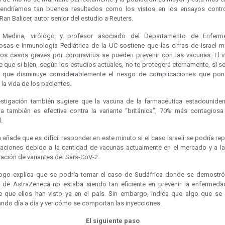
endríamos tan buenos resultados como los vistos en los ensayos contr
Ran Balicer, autor senior del estudio a Reuters.
l Medina, virólogo y profesor asociado del Departamento de Enferm
iosas e Inmunología Pediátrica de la UC sostiene que las cifras de Israel m
os casos graves por coronavirus se pueden prevenir con las vacunas. El v
e que si bien, según los estudios actuales, no te protegerá eternamente, sí 
r que disminuye considerablemente el riesgo de complicaciones que po
 la vida de los pacientes.
estigación también sugiere que la vacuna de la farmacéutica estadouniden
a también es efectiva contra la variante “británica”, 70% más contagiosa
.
añade que es difícil responder en este minuto si el caso israelí se podría rep
naciones debido a la cantidad de vacunas actualmente en el mercado y a la
ración de variantes del Sars-CoV-2.
ólogo explica que se podría tomar el caso de Sudáfrica donde se demostró
 de AstraZeneca no estaba siendo tan eficiente en prevenir la enfermeda
te que ellos han visto ya en el país. Sin embargo, indica que algo que se 
ando día a día y ver cómo se comportan las inyecciones.
El siguiente paso