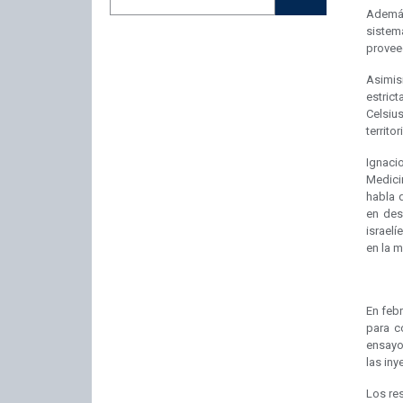
Además
sistem
provee
Asimis
estric
Celsiu
territor
Ignaci
Medici
habla 
en des
israelí
en la m
En febr
para co
ensayo
las iny
Los res