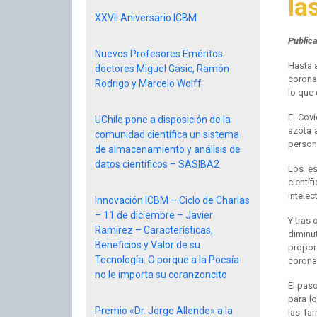
la
XXVII Aniversario ICBM
Public
Nuevos Profesores Eméritos:
Hasta a
doctores Miguel Gasic, Ramón
corona
Rodrigo y Marcelo Wolff
lo que 
El Cov
UChile pone a disposición de la
azota 
comunidad científica un sistema
person
de almacenamiento y análisis de
datos científicos – SASIBA2
Los es
cientí
intelec
Innovación ICBM – Ciclo de Charlas
– 11 de diciembre – Javier
Y tras 
Ramírez – Características,
diminu
Beneficios y Valor de su
propor
Tecnología. O porque a la Poesía
coronav
no le importa su coranzoncito
El paso
para l
Premio «Dr. Jorge Allende» a la
las fa