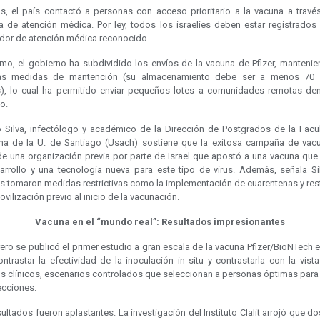
, el país contactó a personas con acceso prioritario a la vacuna a travé
a de atención médica. Por ley, todos los israelíes deben estar registrados
dor de atención médica reconocido.
mo, el gobierno ha subdividido los envíos de la vacuna de Pfizer, mantenie
tas medidas de mantención (su almacenamiento debe ser a menos 70
s), lo cual ha permitido enviar pequeños lotes a comunidades remotas den
io.
o Silva, infectólogo y académico de la Dirección de Postgrados de la Facu
na de la U. de Santiago (Usach) sostiene que la exitosa campaña de vac
de una organización previa por parte de Israel que apostó a una vacuna que
arrollo y una tecnología nueva para este tipo de virus. Además, señala Sil
es tomaron medidas restrictivas como la implementación de cuarentenas y res
ovilización previo al inicio de la vacunación.
Vacuna en el “mundo real”: Resultados impresionantes
ero se publicó el primer estudio a gran escala de la vacuna Pfizer/BioNTech e
ntrastar la efectividad de la inoculación in situ y contrastarla con la vist
s clínicos, escenarios controlados que seleccionan a personas óptimas para 
ecciones.
ultados fueron aplastantes. La investigación del Instituto Clalit arrojó que d