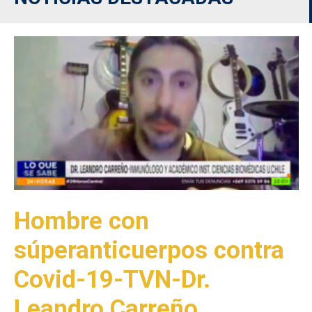
Hombre con
súperanticuerpos contra
Covid-19-TVN-Dr.
Leandro Carreño