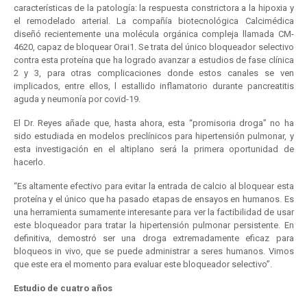
características de la patología: la respuesta constrictora a la hipoxia y
el remodelado arterial. La compañía biotecnológica Calcimédica
diseñó recientemente una molécula orgánica compleja llamada CM-
4620, capaz de bloquear Orai1. Se trata del único bloqueador selectivo
contra esta proteína que ha logrado avanzar a estudios de fase clínica
2 y 3, para otras complicaciones donde estos canales se ven
implicados, entre ellos, l estallido inflamatorio durante pancreatitis
aguda y neumonía por covid-19.
El Dr. Reyes añade que, hasta ahora, esta “promisoria droga” no ha
sido estudiada en modelos preclínicos para hipertensión pulmonar, y
esta investigación en el altiplano será la primera oportunidad de
hacerlo.
“Es altamente efectivo para evitar la entrada de calcio al bloquear esta
proteína y el único que ha pasado etapas de ensayos en humanos. Es
una herramienta sumamente interesante para ver la factibilidad de usar
este bloqueador para tratar la hipertensión pulmonar persistente. En
definitiva, demostró ser una droga extremadamente eficaz para
bloqueos in vivo, que se puede administrar a seres humanos. Vimos
que este era el momento para evaluar este bloqueador selectivo”.
Estudio de cuatro años