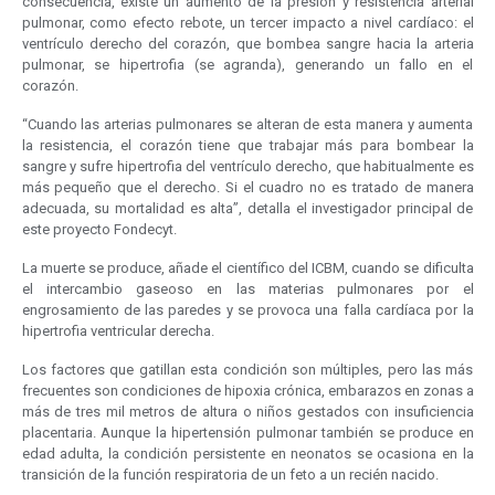
consecuencia, existe un aumento de la presión y resistencia arterial
pulmonar, como efecto rebote, un tercer impacto a nivel cardíaco: el
ventrículo derecho del corazón, que bombea sangre hacia la arteria
pulmonar, se hipertrofia (se agranda), generando un fallo en el
corazón.
“Cuando las arterias pulmonares se alteran de esta manera y aumenta
la resistencia, el corazón tiene que trabajar más para bombear la
sangre y sufre hipertrofia del ventrículo derecho, que habitualmente es
más pequeño que el derecho. Si el cuadro no es tratado de manera
adecuada, su mortalidad es alta”, detalla el investigador principal de
este proyecto Fondecyt.
La muerte se produce, añade el científico del ICBM, cuando se dificulta
el intercambio gaseoso en las materias pulmonares por el
engrosamiento de las paredes y se provoca una falla cardíaca por la
hipertrofia ventricular derecha.
Los factores que gatillan esta condición son múltiples, pero las más
frecuentes son condiciones de hipoxia crónica, embarazos en zonas a
más de tres mil metros de altura o niños gestados con insuficiencia
placentaria. Aunque la hipertensión pulmonar también se produce en
edad adulta, la condición persistente en neonatos se ocasiona en la
transición de la función respiratoria de un feto a un recién nacido.