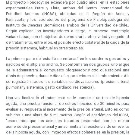
El proyecto Fondecyt se extenderá por cuatro años, en la estaciones
experimentales Putre y Lluta, ambas del Centro Internacional de
Estudios Andinos (INCAS), ubicadas en la Región de Arica y
Parinacota, y los laboratorios del programa de Fisiolopatología del
Instituto de Ciencias Biomédicas, ambos de la Universidad de Chile..
Según explican los investigadores a cargo, el proceso contempla
varias etapas, con el objetivo de demostrar la efectividad y seguridad
del tratamiento, entre ellos, el posible efecto colateral de la caída de la
presión sistémica, habitual en otras terapias.
La primera parte del estudio se enfocará en los corderos gestados y
nacidos en el altiplano andino. Se conformarán dos grupos: uno al que
se le administrará el compuesto bloqueador y otro que recibirá una
dosis de placebo, durante diez días, posteriores al alumbramiento. Allí
se registrarán todas las variables cardiovasculares (presión arterial
pulmonar y sistémica, gasto cardíaco, resistencia).
Una vez finalizado el tratamiento se le somete a un test de hipoxia
aguda, una prueba funcional de estrés hipóxico de 30 minutos para
evaluar su respuesta al incremento de la presión arterial. Esto es como
subirlos a una altura de 5 mil metros. Según el académico del ICBM,
“esperamos que los animales tratados respondan con un menor
aumento de presión arterial y un aumenta a la resistencia de un evento
de la hipoxia aguda, con limitados efectos colaterales en la presión, la