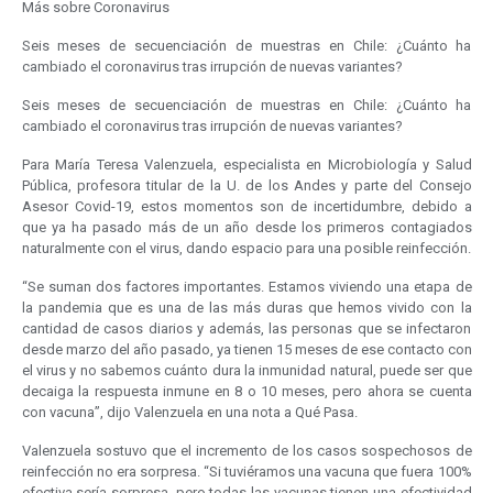
Más sobre Coronavirus
Seis meses de secuenciación de muestras en Chile: ¿Cuánto ha
cambiado el coronavirus tras irrupción de nuevas variantes?
Seis meses de secuenciación de muestras en Chile: ¿Cuánto ha
cambiado el coronavirus tras irrupción de nuevas variantes?
Para María Teresa Valenzuela, especialista en Microbiología y Salud
Pública, profesora titular de la U. de los Andes y parte del Consejo
Asesor Covid-19, estos momentos son de incertidumbre, debido a
que ya ha pasado más de un año desde los primeros contagiados
naturalmente con el virus, dando espacio para una posible reinfección.
“Se suman dos factores importantes. Estamos viviendo una etapa de
la pandemia que es una de las más duras que hemos vivido con la
cantidad de casos diarios y además, las personas que se infectaron
desde marzo del año pasado, ya tienen 15 meses de ese contacto con
el virus y no sabemos cuánto dura la inmunidad natural, puede ser que
decaiga la respuesta inmune en 8 o 10 meses, pero ahora se cuenta
con vacuna”, dijo Valenzuela en una nota a Qué Pasa.
Valenzuela sostuvo que el incremento de los casos sospechosos de
reinfección no era sorpresa. “Si tuviéramos una vacuna que fuera 100%
efectiva sería sorpresa, pero todas las vacunas tienen una efectividad