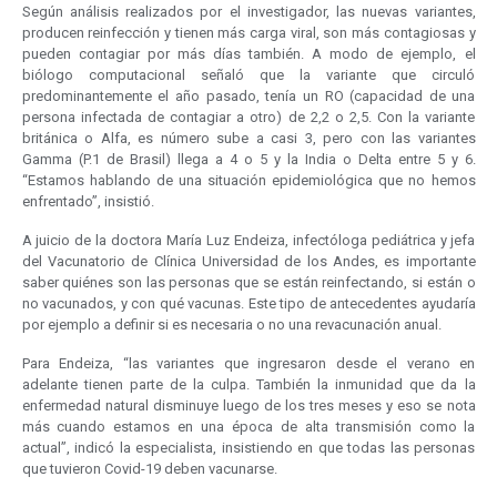
Según análisis realizados por el investigador, las nuevas variantes,
producen reinfección y tienen más carga viral, son más contagiosas y
pueden contagiar por más días también. A modo de ejemplo, el
biólogo computacional señaló que la variante que circuló
predominantemente el año pasado, tenía un RO (capacidad de una
persona infectada de contagiar a otro) de 2,2 o 2,5. Con la variante
británica o Alfa, es número sube a casi 3, pero con las variantes
Gamma (P.1 de Brasil) llega a 4 o 5 y la India o Delta entre 5 y 6.
“Estamos hablando de una situación epidemiológica que no hemos
enfrentado”, insistió.
A juicio de la doctora María Luz Endeiza, infectóloga pediátrica y jefa
del Vacunatorio de Clínica Universidad de los Andes, es importante
saber quiénes son las personas que se están reinfectando, si están o
no vacunados, y con qué vacunas. Este tipo de antecedentes ayudaría
por ejemplo a definir si es necesaria o no una revacunación anual.
Para Endeiza, “las variantes que ingresaron desde el verano en
adelante tienen parte de la culpa. También la inmunidad que da la
enfermedad natural disminuye luego de los tres meses y eso se nota
más cuando estamos en una época de alta transmisión como la
actual”, indicó la especialista, insistiendo en que todas las personas
que tuvieron Covid-19 deben vacunarse.