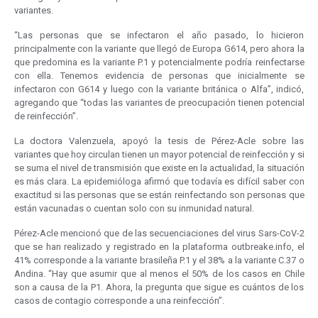
variantes.
“Las personas que se infectaron el año pasado, lo hicieron
principalmente con la variante que llegó de Europa G614, pero ahora la
que predomina es la variante P.1 y potencialmente podría reinfectarse
con ella. Tenemos evidencia de personas que inicialmente se
infectaron con G614 y luego con la variante británica o Alfa”, indicó,
agregando que “todas las variantes de preocupación tienen potencial
de reinfección”.
La doctora Valenzuela, apoyó la tesis de Pérez-Acle sobre las
variantes que hoy circulan tienen un mayor potencial de reinfección y si
se suma el nivel de transmisión que existe en la actualidad, la situación
es más clara. La epidemióloga afirmó que todavía es difícil saber con
exactitud si las personas que se están reinfectando son personas que
están vacunadas o cuentan solo con su inmunidad natural.
Pérez-Acle mencionó que de las secuenciaciones del virus Sars-CoV-2
que se han realizado y registrado en la plataforma outbreake.info, el
41% corresponde a la variante brasileña P.1 y el 38% a la variante C.37 o
Andina. “Hay que asumir que al menos el 50% de los casos en Chile
son a causa de la P1. Ahora, la pregunta que sigue es cuántos de los
casos de contagio corresponde a una reinfección”.