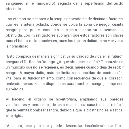
sanguíneo en el miocardio) seguida de la reperfusión del tejido
afectado.
Los efectos posteriores a la terapia dependerán de distintos factores:
cuál es la arteria ocluida, dónde se ubica la zona de riesgo, cuánta
sangre pasa por el conducto o cuánto tiempo va a permanecer
obstruida. Los investigadores subrayan que estos factores son claves
para el futuro de los pacientes, pues los tejidos dañados no vuelven a
la normalidad.
“Esto complica de manera significativa su calidad de vida en el futuro”,
asegura el Dr. Ramón Rodrigo. ¿A qué obedece el daño? El corazón es
un músculo que no se regenera, es decir, muere cuando deja de recibir
sangre. A mayor daño, más se limita su capacidad de contracción,
vital para su funcionamiento, como consecuencia de que el corazón,
teniendo menos zonas disponibles para bombear sangre, compense
su pérdida.
Al hacerlo, el órgano se hipertrofiará, ampliando sus paredes
ventriculares y perdiendo, de esta manera, su característica retráctil
que le permite bombear sangre, debido a que la cicatriz no es elástica,
sino rígida.
“A futuro, ese paciente puede desarrollar insuficiencia cardíaca,