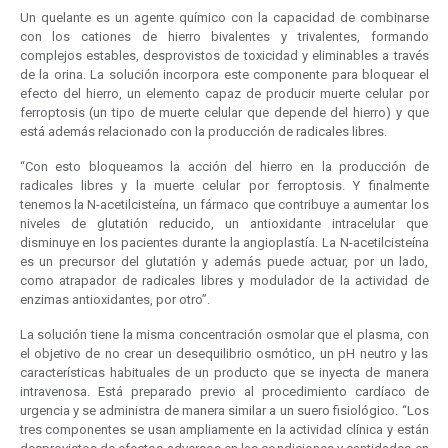
Un quelante es un agente químico con la capacidad de combinarse
con los cationes de hierro bivalentes y trivalentes, formando
complejos estables, desprovistos de toxicidad y eliminables a través
de la orina. La solución incorpora este componente para bloquear el
efecto del hierro, un elemento capaz de producir muerte celular por
ferroptosis (un tipo de muerte celular que depende del hierro) y que
está además relacionado con la producción de radicales libres.
“Con esto bloqueamos la acción del hierro en la producción de
radicales libres y la muerte celular por ferroptosis. Y finalmente
tenemos la N-acetilcisteína, un fármaco que contribuye a aumentar los
niveles de glutatión reducido, un antioxidante intracelular que
disminuye en los pacientes durante la angioplastía. La N-acetilcisteína
es un precursor del glutatión y además puede actuar, por un lado,
como atrapador de radicales libres y modulador de la actividad de
enzimas antioxidantes, por otro”.
La solución tiene la misma concentración osmolar que el plasma, con
el objetivo de no crear un desequilibrio osmótico, un pH neutro y las
características habituales de un producto que se inyecta de manera
intravenosa. Está preparado previo al procedimiento cardíaco de
urgencia y se administra de manera similar a un suero fisiológico. “Los
tres componentes se usan ampliamente en la actividad clínica y están