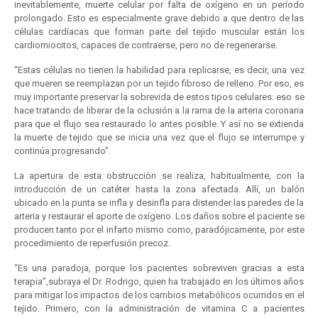
inevitablemente, muerte celular por falta de oxígeno en un período
prolongado. Esto es especialmente grave debido a que dentro de las
células cardíacas que forman parte del tejido muscular están los
cardiomiocitos, capaces de contraerse, pero no de regenerarse.
“Estas células no tienen la habilidad para replicarse, es decir, una vez
que mueren se reemplazan por un tejido fibroso de relleno. Por eso, es
muy importante preservar la sobrevida de estos tipos celulares: eso se
hace tratando de liberar de la oclusión a la rama de la arteria coronaria
para que el flujo sea restaurado lo antes posible. Y así no se extienda
la muerte de tejido que se inicia una vez que el flujo se interrumpe y
continúa progresando”.
La apertura de esta obstrucción se realiza, habitualmente, con la
introducción de un catéter hasta la zona afectada. Allí, un balón
ubicado en la punta se infla y desinfla para distender las paredes de la
arteria y restaurar el aporte de oxígeno. Los daños sobre el paciente se
producen tanto por el infarto mismo como, paradójicamente, por este
procedimiento de reperfusión precoz.
“Es una paradoja, porque los pacientes sobreviven gracias a esta
terapia”,subraya el Dr. Rodrigo, quien ha trabajado en los últimos años
para mitigar los impactos de los cambios metabólicos ocurridos en el
tejido. Primero, con la administración de vitamina C a pacientes