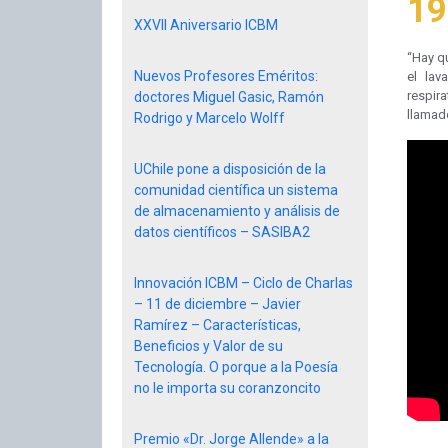
19
XXVII Aniversario ICBM
“Hay qu
Nuevos Profesores Eméritos:
el lav
respir
doctores Miguel Gasic, Ramón
llamado
Rodrigo y Marcelo Wolff
UChile pone a disposición de la
comunidad científica un sistema
de almacenamiento y análisis de
datos científicos – SASIBA2
Innovación ICBM – Ciclo de Charlas
– 11 de diciembre – Javier
Ramírez – Características,
Beneficios y Valor de su
Tecnología. O porque a la Poesía
no le importa su coranzoncito
Premio «Dr. Jorge Allende» a la