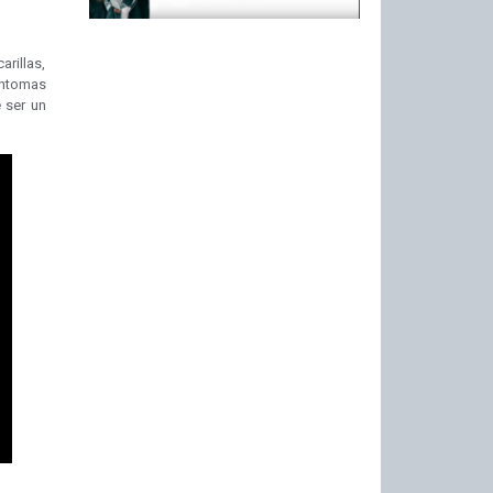
arillas,
íntomas
 ser un