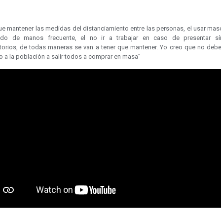
e mantener las medidas del distanciamiento entre las personas, el usar masc
ado de manos frecuente, el no ir a trabajar en caso de presentar s
atorios, de todas maneras se van a tener que mantener. Yo creo que no debe
 a la población a salir todos a comprar en masa”