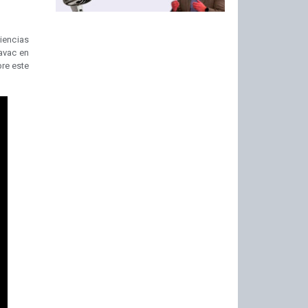
iencias
avac en
bre este