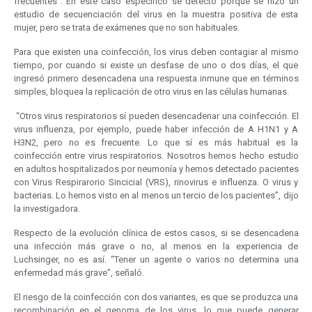
frecuentes”. En este caso específico se detectó porque se hizo un
estudio de secuenciación del virus en la muestra positiva de esta
mujer, pero se trata de exámenes que no son habituales.
Para que existen una coinfección, los virus deben contagiar al mismo
tiempo, por cuando si existe un desfase de uno o dos días, el que
ingresó primero desencadena una respuesta inmune que en términos
simples, bloquea la replicación de otro virus en las células humanas.
“Otros virus respiratorios sí pueden desencadenar una coinfección. El
virus influenza, por ejemplo, puede haber infección de A H1N1 y A
H3N2, pero no es frecuente. Lo que sí es más habitual es la
coinfección entre virus respiratorios. Nosotros hemos hecho estudio
en adultos hospitalizados por neumonía y hemos detectado pacientes
con Virus Respirarorio Sincicial (VRS), rinovirus e influenza. O virus y
bacterias. Lo hemos visto en al menos un tercio de los pacientes”, dijo
la investigadora.
Respecto de la evolución clínica de estos casos, si se desencadena
una infección más grave o no, al menos en la experiencia de
Luchsinger, no es así. “Tener un agente o varios no determina una
enfermedad más grave”, señaló.
El riesgo de la coinfección con dos variantes, es que se produzca una
recombinación en el genoma de los virus, lo que puede generar