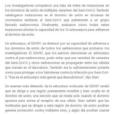
Los investigadores compilaron una lista de miles de mutaciones en
los dominios de unión de múltiples variantes del Sars-CoV-2. También
catalogaron mutaciones en el dominio de unión en docenas de
coronavirus similares al Sars-CoV-2 que pertenecen a un grupo
llamado sarbecovirus. Finalmente, evaluaron cómo todas estas
mutaciones afectan la capacidad de los 12 anticuerpos para adherirse
al dominio de unión.
Un anticuerpo, el S2H97, se destacó por su capacidad de adherirse a
los dominios de unión de todos los sarbecovirus que probaron los
investigadores. El S2H97, que los autores denominan un anticuerpo
contra el pan-sarbecovirus, pudo evitar que una variedad de variantes
del Sars-CoV-2 y otros sarbecovirus se propagaran entre las células
que crecían en el laboratorio. También era lo suficientemente potente
como para proteger a los hámsteres contra la infección por Sars-CoV-
2. “Ese es el anticuerpo más genial que descubrimos”, dijo Starr.
Un examen más detenido de la estructura molecular de S2H97 reveló
que se dirige a una región previamente invisible y bien oculta en el
dominio de unión, una sección que se revela solo cuando el dominio
aparece para unirse al receptor de una célula. Starr señaló que las
moléculas que se dirigen a esta región de dominio de unión podrían
generar protección contra múltiples virus, y algún día podrían usarse