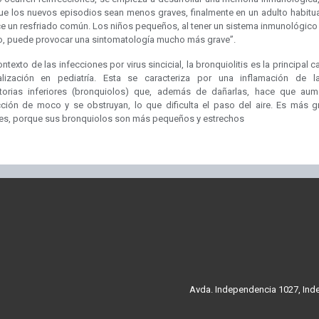
ue los nuevos episodios sean menos graves, finalmente en un adulto habitu
e un resfriado común. Los niños pequeños, al tener un sistema inmunológic
, puede provocar una sintomatología mucho más grave”.
ontexto de las infecciones por virus sincicial, la bronquiolitis es la principal 
alización en pediatría. Esta se caracteriza por una inflamación de l
atorias inferiores (bronquiolos) que, además de dañarlas, hace que aum
ción de moco y se obstruyan, lo que dificulta el paso del aire. Es más g
tes, porque sus bronquiolos son más pequeños y estrechos
Avda. Independencia 1027, Inde