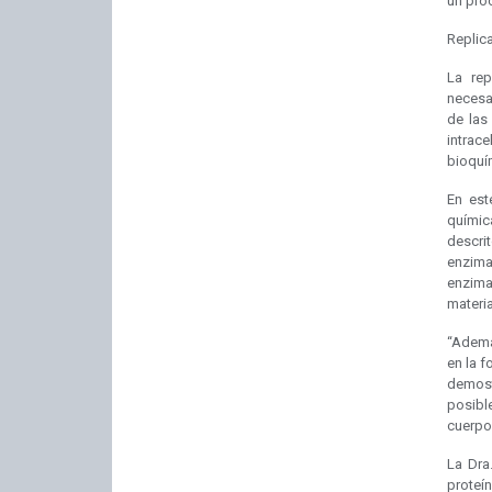
un pro
Replica
La rep
necesa
de las
intrac
bioquím
En est
químic
descrit
enzima
enzimas
materia
“Ademá
en la f
demost
posibl
cuerpos
La Dra
proteí