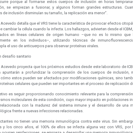
curre porque al formarse estos cuerpos de inclusión en horas temprana
ión, se empiezan a fusionar, y algunos forman grandes estructuras. Cua
 de inclusión disminuían su tamaño, la replicación era menor”.
 Acevedo detalla que el VRS tiene la característica de provocar efectos citopá
de cambiar la célula cuando la infecta. Los hallazgos, advierten desde el ICBM
ados en líneas celulares de origen humano –que no es lo mismo que 
amente en los individuos–, utilizando técnicas de inmunofluorescenci
la el uso de anticuerpos para observar proteínas virales.
 desafío sanitario
. Acevedo proyecta que los próximos estudios desde este laboratorio de ICB
a apuntarán a profundizar la comprensión de los cuerpos de inclusión, 
 cómo estos pueden ser afectados por modificaciones químicas, sino tamb
roteínas celulares que pueden ser importantes en el proceso de replicación de
etivo es seguir proporcionando conocimiento relevante para la comprensión
smos moleculares de esta condición, cuyo mayor impacto en poblaciones inf
 relacionada con la madurez del sistema inmune y el desarrollo de una 
lógica frente a nuevas infecciones relacionadas.
actantes no tienen una memoria inmunológica contra este virus. Sin embargo
s y los cinco años, el 100% de ellos se infecta alguna vez con VRS, por l
 ocurren reinfecciones, se empieza a desarrollar una memoria inmunológica,