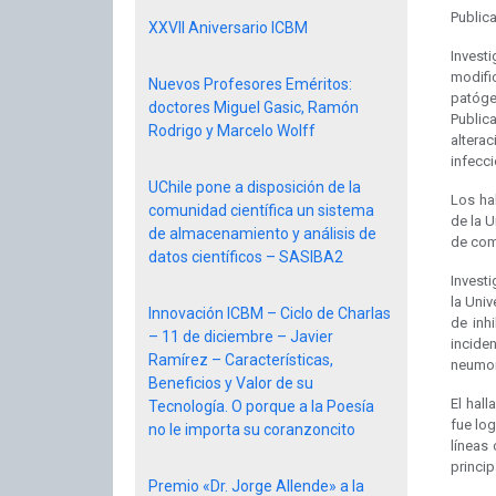
Publica
XXVII Aniversario ICBM
Invest
modifi
Nuevos Profesores Eméritos:
patóge
doctores Miguel Gasic, Ramón
Public
Rodrigo y Marcelo Wolff
altera
infecc
UChile pone a disposición de la
Los ha
comunidad científica un sistema
de la U
de almacenamiento y análisis de
de com
datos científicos – SASIBA2
Invest
la Uni
Innovación ICBM – Ciclo de Charlas
de inhi
– 11 de diciembre – Javier
incide
Ramírez – Características,
neumon
Beneficios y Valor de su
El hall
Tecnología. O porque a la Poesía
fue log
no le importa su coranzoncito
líneas
princip
Premio «Dr. Jorge Allende» a la