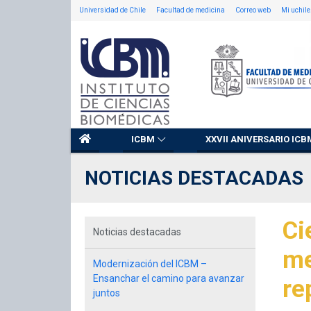
Universidad de Chile
Facultad de medicina
Correo web
Mi uchile
ICBM
XXVII ANIVERSARIO ICB
NOTICIAS DESTACADAS
Ci
Noticias destacadas
me
Modernización del ICBM –
Ensanchar el camino para avanzar
re
juntos