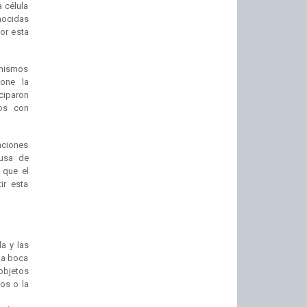
 célula
nocidas
or esta
anismos
pone la
iciparon
dos con
zaciones
ausa de
 que el
ir esta
a y las
 la boca
objetos
os o la