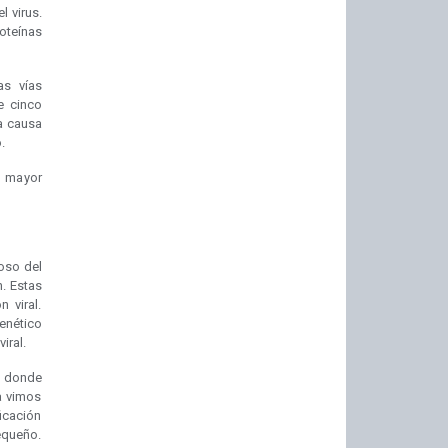
l virus.
oteínas
as vías
e cinco
a causa
.
n mayor
oso del
. Estas
 viral.
genético
iral.
s donde
a vimos
icación
equeño.