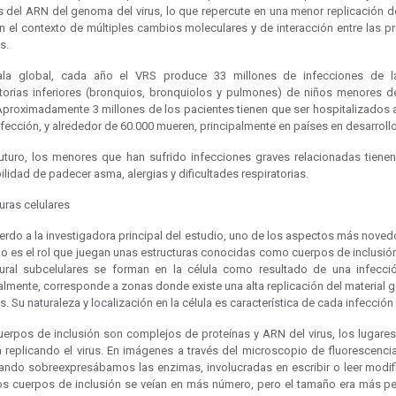
s del ARN del genoma del virus, lo que repercute en una menor replicación de
n el contexto de múltiples cambios moleculares y de interacción entre las pr
s.
la global, cada año el VRS produce 33 millones de infecciones de l
atorias inferiores (bronquios, bronquiolos y pulmones) de niños menores d
Aproximadamente 3 millones de los pacientes tienen que ser hospitalizados 
nfección, y alrededor de 60.000 mueren, principalmente en países en desarrollo
futuro, los menores que han sufrido infecciones graves relacionadas tiene
lidad de padecer asma, alergias y dificultades respiratorias.
uras celulares
erdo a la investigadora principal del estudio, uno de los aspectos más noved
go es el rol que juegan unas estructuras conocidas como cuerpos de inclusión
tural subcelulares se forman en la célula como resultado de una infección
lmente, corresponde a zonas donde existe una alta replicación del material 
us. Su naturaleza y localización en la célula es característica de cada infección v
uerpos de inclusión son complejos de proteínas y ARN del virus, los lugare
á replicando el virus. En imágenes a través del microscopio de fluorescenci
ando sobreexpresábamos las enzimas, involucradas en escribir o leer modif
os cuerpos de inclusión se veían en más número, pero el tamaño era más p