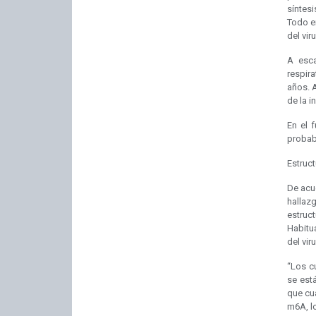
síntesi
Todo e
del viru
A esca
respir
años. 
de la i
En el 
probabi
Estruct
De acu
hallaz
estruc
Habitua
del vir
“Los c
se est
que cu
m6A, l