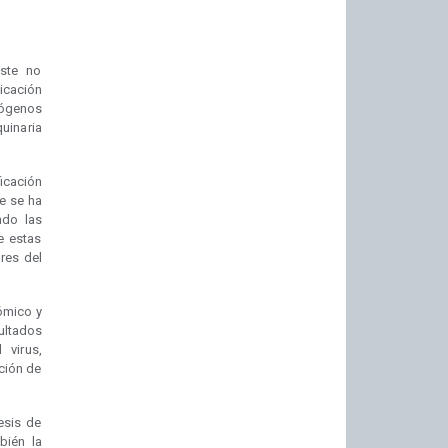
este no
icación
tógenos
uinaria
icación
e se ha
ando las
e estas
ares del
ómico y
sultados
 virus,
ción de
esis de
bién la