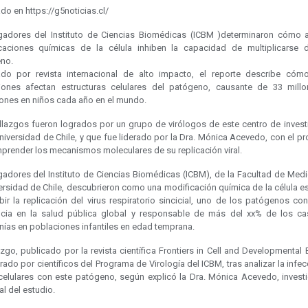
do en https://g5noticias.cl/
igadores del Instituto de Ciencias Biomédicas (ICBM )determinaron cómo 
caciones químicas de la célula inhiben la capacidad de multiplicarse 
no.
ado por revista internacional de alto impacto, el reporte describe cóm
ciones afectan estructuras celulares del patógeno, causante de 33 mill
iones en niños cada año en el mundo.
llazgos fueron logrados por un grupo de virólogos de este centro de invest
niversidad de Chile, y que fue liderado por la Dra. Mónica Acevedo, con el p
prender los mecanismos moleculares de su replicación viral.
igadores del Instituto de Ciencias Biomédicas (ICBM), de la Facultad de Medi
versidad de Chile, descubrieron como una modificación química de la célula e
bir la replicación del virus respiratorio sincicial, uno de los patógenos c
ncia en la salud pública global y responsable de más del xx% de los c
ías en poblaciones infantiles en edad temprana.
azgo, publicado por la revista científica Frontiers in Cell and Developmental 
rado por científicos del Programa de Virología del ICBM, tras analizar la infe
 celulares con este patógeno, según explicó la Dra. Mónica Acevedo, invest
al del estudio.