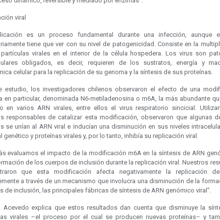
ceso dinámico, reversible y mediado por enzimas”.
ción viral
licación es un proceso fundamental durante una infección, aunque 
riamente tiene que ver con su nivel de patogenicidad. Consiste en la multipl
 partículas virales en el interior de la célula hospedera. Los virus son pa
elulares obligados, es decir, requieren de los sustratos, energía y maq
ica celular para la replicación de su genoma y la síntesis de sus proteínas.
e estudio, los investigadores chilenos observaron el efecto de una modif
a en particular, denominada N6-metiladenosina o m6A, la más abundante qu
o en varios ARN virales, entre ellos el virus respiratorio sincicial. Utiliz
s responsables de catalizar esta modificación, observaron que algunas d
 se unían al ARN viral e inducían una disminución en sus niveles intracelul
l genético y proteínas virales y, por lo tanto, inhibía su replicación viral.
s evaluamos el impacto de la modificación m6A en la síntesis de ARN gen
ormación de los cuerpos de inclusión durante la replicación viral. Nuestros re
raron que esta modificación afecta negativamente la replicación del
emente a través de un mecanismo que involucra una disminución de la forma
 de inclusión, las principales fábricas de síntesis de ARN genómico viral”.
. Acevedo explica que estos resultados dan cuenta que disminuye la sínt
nas virales –el proceso por el cual se producen nuevas proteínas– y tam