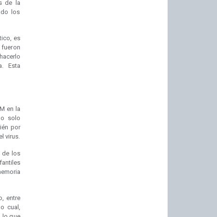
s de la
ndo los
tico, es
, fueron
hacerlo
a. Esta
M en la
no solo
ién por
l virus.
 de los
antiles
memoria
, entre
o cual,
 lo que