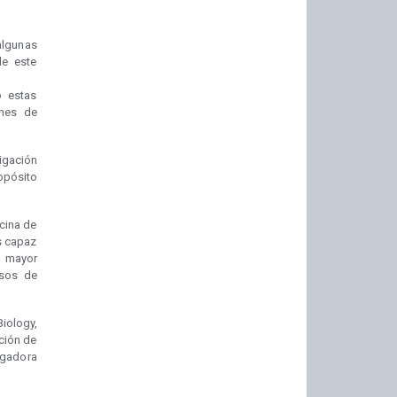
algunas
de este
o estas
ones de
igación
ropósito
cina de
s capaz
on mayor
asos de
Biology,
cción de
igadora