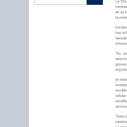
La Dra
necesa
en su 
la inve
De hec
han in
secue
inmuno
“Es un
sintom
graves
importa
En este
invest
modific
celular
modifi
sincicia
“Este 
mientra