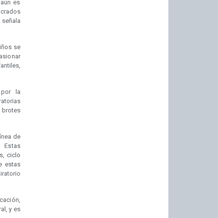
 aún es
ucrados
 señala
iños se
asionar
tiles,
 por la
atorias
 brotes
línea de
. Estas
s, ciclo
de estas
ratorio
cación,
al, y es