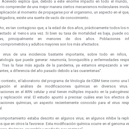
. Acevedo explica que, debido a este enorme impacto en todo el mundo,
rio comprender de una mejor manera ciertos mecanismos moleculares invol
replicación al momento de propagarse por el organismo, un aspecto en el que,
stigadora, existe una suerte de vacío de conocimiento.
ho, es tan contagioso que, a la edad de dos años, prácticamente todos los n
fectado al menos una vez. Si bien su tasa de mortalidad es baja, puede oc
las, principalmente en menores de dos años. Poblaciones infan
comprometidos y adultos mayores son los más afectados.
 virus de una incidencia bastante importante, sobre todo en niños,
atología que puede generar: neumonía, bronquiolitis y enfermedades respir
. Tras la fase más aguda de la pandemia, ya estamos empezando a ver
ntes, a diferencia del año pasado debido a las cuarentenas”.
 contexto, el laboratorio del programa de Virología de ICBM tiene como una 
igación el análisis de modificaciones químicas en diversos virus
aciones en el ARN celular y viral tienen múltiples impacto en la patogénesi
 y replicación viral. El estudio apuntó a precisar cuáles eran los efectos 
caciones químicas, un aspecto recientemente conocido para el virus respi
l.
comportamiento estaba descrito en algunos virus; en algunos inhibe la repli
s que en otros la favorece. Esta modificación química ocurre en el genoma vir