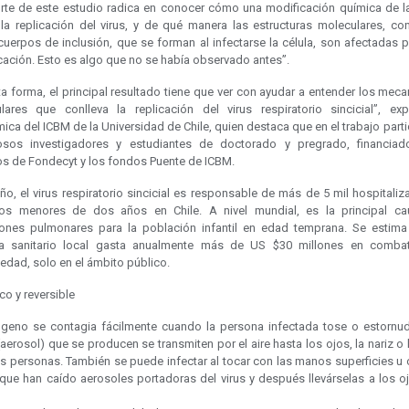
orte de este estudio radica en conocer cómo una modificación química de la
 la replicación del virus, y de qué manera las estructuras moleculares, co
uerpos de inclusión, que se forman al infectarse la célula, son afectadas p
cación. Esto es algo que no se había observado antes”.
ta forma, el principal resultado tiene que ver con ayudar a entender los mec
lares que conlleva la replicación del virus respiratorio sincicial”, ex
ca del ICBM de la Universidad de Chile, quien destaca que en el trabajo part
sos investigadores y estudiantes de doctorado y pregrado, financia
os de Fondecyt y los fondos Puente de ICBM.
o, el virus respiratorio sincicial es responsable de más de 5 mil hospitali
os menores de dos años en Chile. A nivel mundial, es la principal c
iones pulmonares para la población infantil en edad temprana. Se estima
a sanitario local gasta anualmente más de US $30 millones en combat
edad, solo en el ámbito público.
o y reversible
ógeno se contagia fácilmente cuando la persona infectada tose o estornud
aerosol) que se producen se transmiten por el aire hasta los ojos, la nariz o
as personas. También se puede infectar al tocar con las manos superficies u 
 que han caído aerosoles portadoras del virus y después llevárselas a los oj