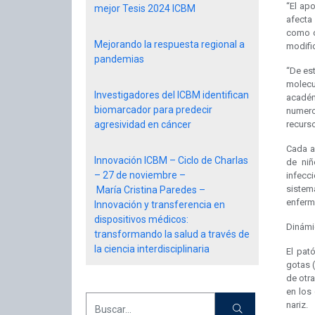
“El ap
mejor Tesis 2024 ICBM
afecta
como c
Mejorando la respuesta regional a
modifi
pandemias
“De es
molecu
Investigadores del ICBM identifican
académi
biomarcador para predecir
numero
agresividad en cáncer
recurs
Cada añ
Innovación ICBM – Ciclo de Charlas
de niñ
– 27 de noviembre –
infecc
sistem
María Cristina Paredes –
enferm
Innovación y transferencia en
dispositivos médicos:
Dinámic
transformando la salud a través de
la ciencia interdisciplinaria
El pat
gotas (
de otr
en los
nariz.