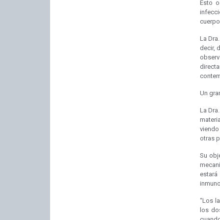
Esto o
infecc
cuerpos
La Dra.
decir, 
observ
direct
contemp
Un gran
La Dra
materi
viendo
otras p
Su obj
mecani
estará
inmuno
“Los l
los do
cuando