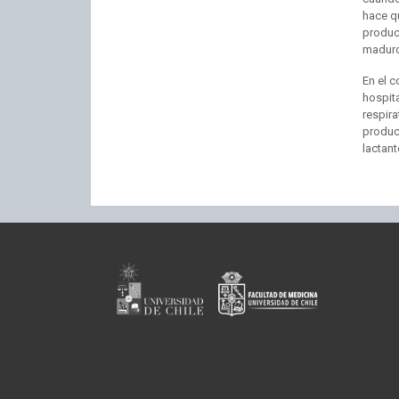
hace q
produc
maduro
En el c
hospit
respir
produc
lactan