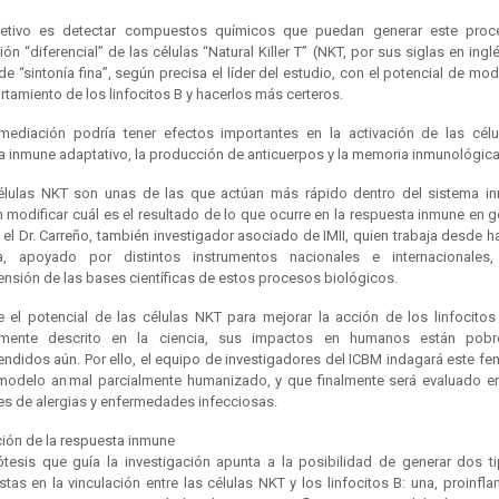
etivo es detectar compuestos químicos que puedan generar este pro
ión “diferencial” de las células “Natural Killer T” (NKT, por sus siglas en ingl
de “sintonía fina”, según precisa el líder del estudio, con el potencial de modi
amiento de los linfocitos B y hacerlos más certeros.
mediación podría tener efectos importantes en la activación de las célu
a inmune adaptativo, la producción de anticuerpos y la memoria inmunológica
élulas NKT son unas de las que actúan más rápido dentro del sistema i
modificar cuál es el resultado de lo que ocurre en la respuesta inmune en g
 el Dr. Carreño, también investigador asociado de IMII, quien trabaja desde 
, apoyado por distintos instrumentos nacionales e internacionales
nsión de las bases científicas de estos procesos biológicos.
 el potencial de las células NKT para mejorar la acción de los linfocitos
lmente descrito en la ciencia, sus impactos en humanos están pob
ndidos aún. Por ello, el equipo de investigadores del ICBM indagará este f
modelo animal parcialmente humanizado, y que finalmente será evaluado en
es de alergias y enfermedades infecciosas.
ción de la respuesta inmune
ótesis que guía la investigación apunta a la posibilidad de generar dos t
tas en la vinculación entre las células NKT y los linfocitos B: una, proinfla