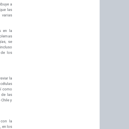
ribuye a
que las
 varias
s en la
oblemas
ías, se
incluso
 de los
sviar la
células
así como
 de las
 Chile y
 con la
, en los