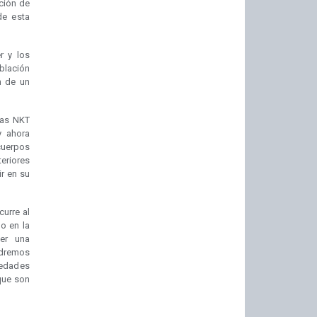
ación de
de esta
er y los
oblación
n de un
las NKT
y ahora
cuerpos
eriores
r en su
curre al
mo en la
er una
ndremos
medades
que son