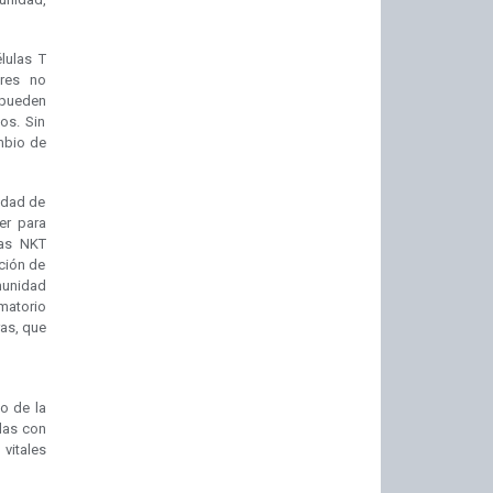
lulas T
ares no
 pueden
os. Sin
mbio de
nidad de
er para
las NKT
ación de
munidad
amatorio
ras, que
o de la
das con
 vitales