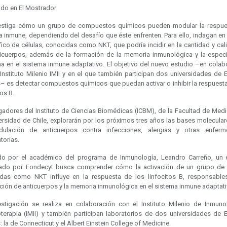
ado en El Mostrador
estiga cómo un grupo de compuestos químicos pueden modular la respue
a inmune, dependiendo del desafío que éste enfrenten. Para ello, indagan en 
fico de células, conocidas como NKT, que podría incidir en la cantidad y cal
ticuerpos, además de la formación de la memoria inmunológica y la especi
na en el sistema inmune adaptativo. El objetivo del nuevo estudio –en colab
 Instituto Milenio IMII y en el que también participan dos universidades de 
– es detectar compuestos químicos que puedan activar o inhibir la respuesta
tos B.
igadores del Instituto de Ciencias Biomédicas (ICBM), de la Facultad de Medi
versidad de Chile, explorarán por los próximos tres años las bases molecular
ulación de anticuerpos contra infecciones, alergias y otras enfer
torias.
do por el académico del programa de Inmunología, Leandro Carreño, un 
iado por Fondecyt busca comprender cómo la activación de un grupo de 
das como NKT influye en la respuesta de los linfocitos B, responsable
ción de anticuerpos y la memoria inmunológica en el sistema inmune adaptati
estigación se realiza en colaboración con el Instituto Milenio de Inmuno
terapia (IMII) y también participan laboratorios de dos universidades de 
 la de Connecticut y el Albert Einstein College of Medicine.