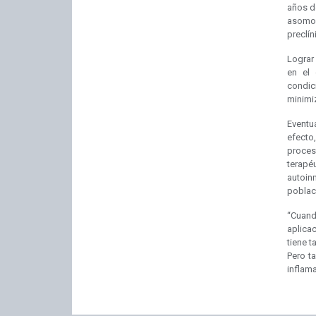
años do
asomo s
preclín
Lograr
en el 
condic
minimi
Eventu
efecto
proce
terapéu
autoin
poblac
“Cuand
aplica
tiene t
Pero t
inflam