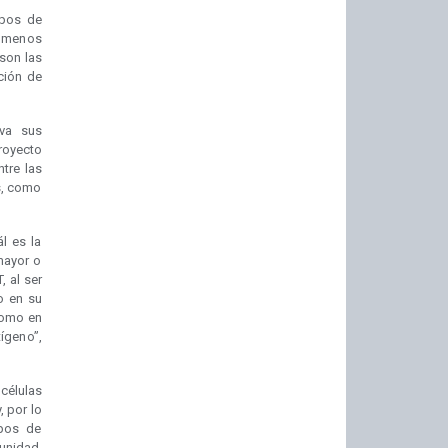
ipos de
, menos
 son las
ción de
iva sus
royecto
tre las
s, como
l es la
mayor o
 al ser
to en su
como en
ígeno”,
células
, por lo
ipos de
unidad,