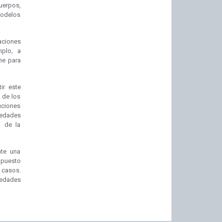
cuerpos,
 modelos
aciones
mplo, a
ne para
ir este
 de los
ciones
rmedades
% de la
nte una
mpuesto
s casos.
medades