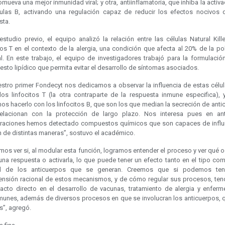
mueva una mejor inmunidad viral; y otra, antiinflamatoria, que inhiba la activ
lulas B, activando una regulación capaz de reducir los efectos nocivos 
sta.
studio previo, el equipo analizó la relación entre las células Natural Kill
tos T en el contexto de la alergia, una condición que afecta al 20% de la p
l. En este trabajo, el equipo de investigadores trabajó para la formulació
to lipídico que permita evitar el desarrollo de síntomas asociados.
estro primer Fondecyt nos dedicamos a observar la influencia de estas célu
los linfocitos T (la otra contraparte de la respuesta inmune especifica), 
os hacerlo con los linfocitos B, que son los que median la secreción de anti
elacionan con la protección de largo plazo. Nos interesa pues en ant
raciones hemos detectado compuestos químicos que son capaces de influi
n de distintas maneras”, sostuvo el académico.
os ver si, al modular esta función, logramos entender el proceso y ver qué o
una respuesta o activarla, lo que puede tener un efecto tanto en el tipo co
ad de los anticuerpos que se generan. Creemos que si podemos ten
nsión racional de estos mecanismos, y de cómo regular sus procesos, te
acto directo en el desarrollo de vacunas, tratamiento de alergia y enfer
munes, además de diversos procesos en que se involucran los anticuerpos, 
”, agregó.