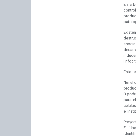
En la b
contro
produc
patolog
Existe
destru
asocia
desarr
induce
linfoci
Esto oc
“En el 
produc
B podrí
para e
células
el Insti
Proyec
El iti
identif