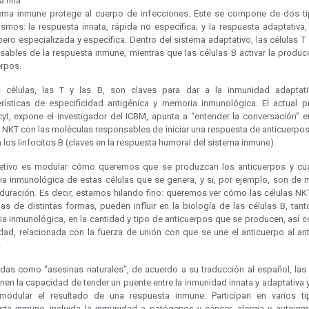
a fina
tema inmune protege al cuerpo de infecciones. Este se compone de dos t
smos: la respuesta innata, rápida no específica; y la respuesta adaptativa
pero especializada y específica. Dentro del sistema adaptativo, las células T
sables de la respuesta inmune, mientras que las células B activar la produc
erpos.
células, las T y las B, son claves para dar a la inmunidad adaptat
erísticas de especificidad antigénica y memoria inmunológica. El actual p
yt, expone el investigador del ICBM, apunta a “entender la conversación” en
s NKT con las moléculas responsables de iniciar una respuesta de anticuerpo
 los linfocitos B (claves en la respuesta humoral del sistema inmune).
jetivo es modular cómo queremos que se produzcan los anticuerpos y cuá
a inmunológica de estas células que se genera, y si, por ejemplo, son de 
duración. Es decir, estamos hilando fino: queremos ver cómo las células NKT,
as de distintas formas, pueden influir en la biología de las células B, tan
a inmunológica, en la cantidad y tipo de anticuerpos que se producen, así 
idad, relacionada con la fuerza de unión con que se une el anticuerpo al ant
.
das como “asesinas naturales”, de acuerdo a su traducción al español, las 
nen la capacidad de tender un puente entre la inmunidad innata y adaptativa y
 modular el resultado de una respuesta inmune. Participan en varios t
sta inmune, incluida la inmunidad a patógenos y cáncer, alergia y autoinm