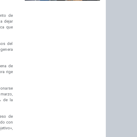
ento de
la dejar
ica que
sos del
genera
cena de
ra rige
ionarse
 marzo,
% de la
ceso de
ado con
jetivo»,