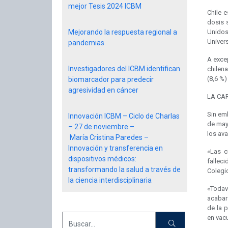
mejor Tesis 2024 ICBM
Chile 
dosis 
Mejorando la respuesta regional a
Unidos
Univer
pandemias
A exce
Investigadores del ICBM identifican
chilen
(8,6 %)
biomarcador para predecir
agresividad en cáncer
LA CA
Sin emb
Innovación ICBM – Ciclo de Charlas
de mayo
– 27 de noviembre –
los av
María Cristina Paredes –
Innovación y transferencia en
«Las c
dispositivos médicos:
fallec
transformando la salud a través de
Colegi
la ciencia interdisciplinaria
«Todav
acabar
de la 
en vacu