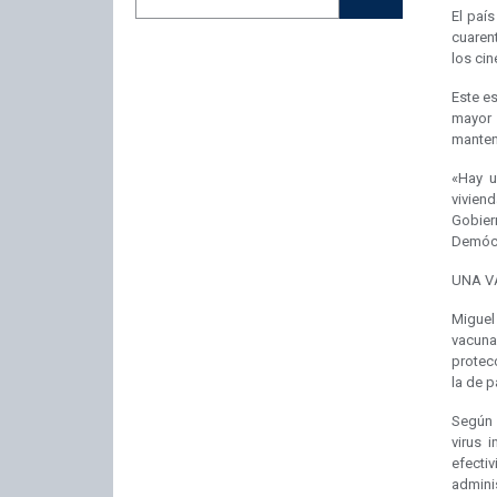
El paí
cuarent
los cin
Este es
mayor
manten
«Hay u
vivien
Gobier
Demócr
UNA V
Miguel
vacuna 
protecc
la de p
Según 
virus 
efecti
adminis