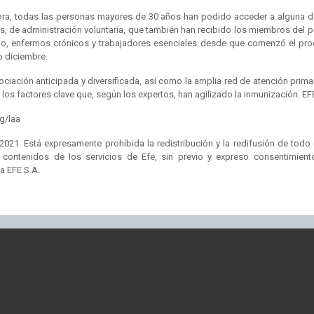
ora, todas las personas mayores de 30 años han podido acceder a alguna d
s, de administración voluntaria, que también han recibido los miembros del p
rio, enfermos crónicos y trabajadores esenciales desde que comenzó el pro
 diciembre.
ciación anticipada y diversificada, así como la amplia red de atención prima
los factores clave que, según los expertos, han agilizado la inmunización. EF
g/laa
2021. Está expresamente prohibida la redistribución y la redifusión de todo 
 contenidos de los servicios de Efe, sin previo y expreso consentimient
a EFE S.A.