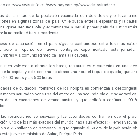
ado en: www.swissinfo.ch /www. hoy.com.py/ www.elmostrador.cl
s de la mitad de la población vacunada con dos dosis y el levantami
ciones en algunas zonas del país, Chile busca entre la esperanza y la caute
una grave segunda ola y encaminarse a ser el primer país de Latinoamér
e la normalidad tras la pandemia.
ceso de vacunación en el país sigue encontrándose entre los más exito
, pero el repunte de nuevos contagios experimentado esta jornada 
dumbres y la comunidad médica llama a la cautela.
n mes volvieron a abrirse los bares, restaurantes y cafeterías en una de
s de la capital y esta semana se atrasó una hora el toque de queda, que aho
as 22.00 horas y las 5.00 horas.
idades de cuidados intensivos de los hospitales comienzan a descongest
os meses saturadas por culpa del azote de una segunda ola que se agravó en
s de las vacaciones de verano austral, y que obligó a confinar al 90 
ión.
 las restricciones se suavizan y las autoridades confían en que el pro
ción, uno de los más exitosos del mundo, haga sus efectos: «Hemos vacun
is a 7,6 millones de personas, lo que equivale al 50,2 % de la población ob
 este jueves el ministro de Salud, Enrique Paris.