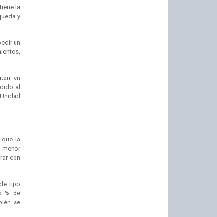
iene la
 queda y
pedir un
entos,
itan en
dido al
 Unidad
 que la
de menor
arar con
de tipo
95 % de
bién se