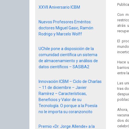
Public
XXVII Aniversario ICBM
Con má
restric
Nuevos Profesores Eméritos:
atrás 
doctores Miguel Gasic, Ramón
recuper
Rodrigo y Marcelo Wolff
El pro
mundo
UChile pone a disposición de la
incerti
comunidad científica un sistema
de almacenamiento y análisis de
Hace u
datos científicos – SASIBA2
barrio
entre l
Innovación ICBM – Ciclo de Charlas
Las un
– 11 de diciembre – Javier
tras d
Ramírez – Características,
despué
Beneficios y Valor de su
poblac
Tecnología. O porque a la Poesía
Ahora,
no le importa su coranzoncito
vacuna
dos dos
celebró
Premio «Dr. Jorge Allende» a la