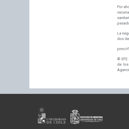
Por ah
vacuna
sanita
pasado
La nego
dos de 
pnm/rf
© EFE 
de los
Agenci