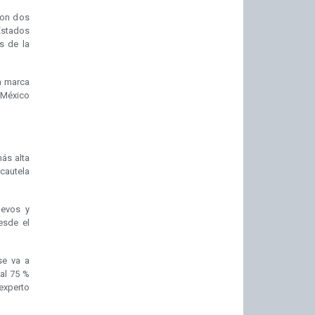
con dos
Estados
s de la
a marca
 México
más alta
 cautela
uevos y
esde el
se va a
al 75 %
experto