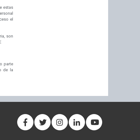
e estas
ersonal
ceso el
ria, son
E
o parte
o de la