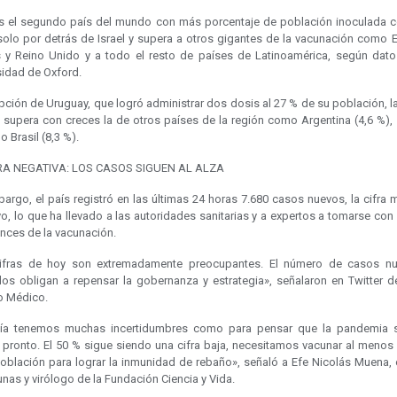
es el segundo país del mundo con más porcentaje de población inoculada 
solo por detrás de Israel y supera a otros gigantes de la vacunación como 
 y Reino Unido y a todo el resto de países de Latinoamérica, según dato
sidad de Oxford.
pción de Uruguay, que logró administrar dos dosis al 27 % de su población, l
a supera con creces la de otros países de la región como Argentina (4,6 %),
 o Brasil (8,3 %).
RA NEGATIVA: LOS CASOS SIGUEN AL ALZA
argo, el país registró en las últimas 24 horas 7.680 casos nuevos, la cifra 
, lo que ha llevado a las autoridades sanitarias y a expertos a tomarse con
ances de la vacunación.
ifras de hoy son extremadamente preocupantes. El número de casos n
idos obligan a repensar la gobernanza y estrategia», señalaron en Twitter d
o Médico.
ía tenemos muchas incertidumbres como para pensar que la pandemia 
 pronto. El 50 % sigue siendo una cifra baja, necesitamos vacunar al menos 
población para lograr la inmunidad de rebaño», señaló a Efe Nicolás Muena, 
nas y virólogo de la Fundación Ciencia y Vida.