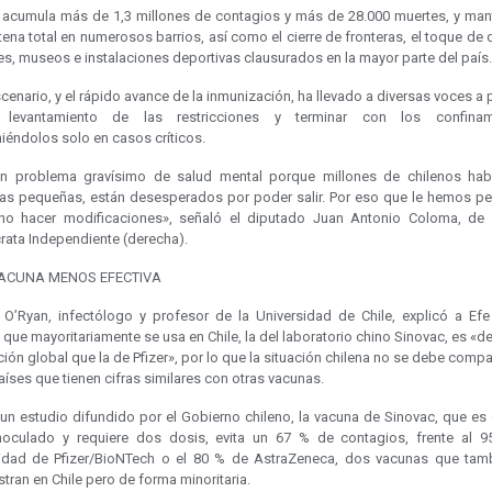
s acumula más de 1,3 millones de contagios y más de 28.000 muertes, y mant
ena total en numerosos barrios, así como el cierre de fronteras, el toque de
es, museos e instalaciones deportivas clausurados en la mayor parte del país.
cenario, y el rápido avance de la inmunización, ha llevado a diversas voces a 
 levantamiento de las restricciones y terminar con los confinami
iéndolos solo en casos críticos.
n problema gravísimo de salud mental porque millones de chilenos hab
das pequeñas, están desesperados por poder salir. Por eso que le hemos pe
no hacer modificaciones», señaló el diputado Juan Antonio Coloma, de
ata Independiente (derecha).
ACUNA MENOS EFECTIVA
 O’Ryan, infectólogo y profesor de la Universidad de Chile, explicó a Efe
que mayoritariamente se usa en Chile, la del laboratorio chino Sinovac, es «
ión global que la de Pfizer», por lo que la situación chilena no se debe comp
aíses que tienen cifras similares con otras vacunas.
un estudio difundido por el Gobierno chileno, la vacuna de Sinovac, que es 
inoculado y requiere dos dosis, evita un 67 % de contagios, frente al 
vidad de Pfizer/BioNTech o el 80 % de AstraZeneca, dos vacunas que tam
tran en Chile pero de forma minoritaria.