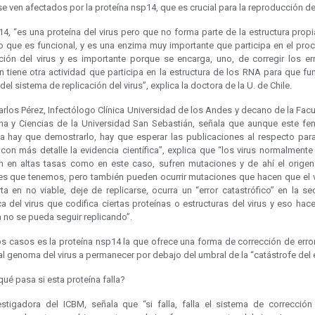
 ven afectados por la proteína nsp14, que es crucial para la reproducción del
14, “es una proteína del virus pero que no forma parte de la estructura prop
ino que es funcional, y es una enzima muy importante que participa en el pro
ación del virus y es importante porque se encarga, uno, de corregir los err
n tiene otra actividad que participa en la estructura de los RNA para que fu
del sistema de replicación del virus”, explica la doctora de la U. de Chile.
Carlos Pérez, Infectólogo Clínica Universidad de los Andes y decano de la Fac
na y Ciencias de la Universidad San Sebastián, señala que aunque este f
ía hay que demostrarlo, hay que esperar las publicaciones al respecto par
 con más detalle la evidencia científica”, explica que “los virus normalment
an en altas tasas como en este caso, sufren mutaciones y de ahí el origen
tes que tenemos, pero también pueden ocurrir mutaciones que hacen que el v
ta en no viable, deje de replicarse, ocurra un “error catastrófico” en la s
a del virus que codifica ciertas proteínas o estructuras del virus y eso hac
a no se pueda seguir replicando”.
os casos es la proteína nsp14 la que ofrece una forma de corrección de erro
l genoma del virus a permanecer por debajo del umbral de la “catástrofe del e
qué pasa si esta proteína falla?
estigadora del ICBM, señala que “si falla, falla el sistema de corrección