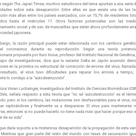
 según Tha Japan Times, muchos estudiosos del tema apuntan a una serie d
lidades sobre esta desaparición. Entre ellas es que existe una de las t
ción más altas entre los países avanzados, con un 75,7% de residentes tot
dos hasta el miércoles 17. Otros factores potenciales son las med
ciamiento social y de uso de mascarillas que están ahora profundamente arr
sociedad japonesa.
bargo, la razón principal puede estar relacionada con los cambios genéti
el coronavirus durante su reproducción. Según una teoría potenci
ionaria propuesta por Ituro Inoue, profesor del Instituto Nacional de Genética,
uipo de investigadores, dice que la variante Delta en Japón acumuló dem
nes en la proteína no estructural de corrección de errores del virus, llamad
esultado, el virus tuvo dificultades para reparar los errores a tiempo,
nte lo condujo a la “autodestrucción”.
ora Vivian Luchsinger, investigadora del Instituto de Ciencias Biomédicas ICB
Chile, señala respecto a esta teoría que “no sé ‘autodestrucción’ es el térm
do, pero si los cambios, las mutaciones son desfavorables para el virus, n
uar replicándose y finalmente va a desparecer. El virus para mantenerse n
arse, entonces si no puede hacerlo no tiene nada más que hacer porque eso e
l de su vida”.
que daría soporte a la misteriosa desaparición de la propagación de esta var
 Mientras que gran parte del resto del mundo con tasas de vacunación igu