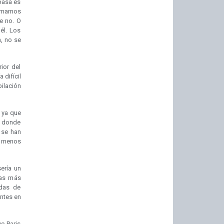
pasa es
lamamos
e no. O
él. Los
n, no se
ior del
 difícil
pilación
 ya que
, donde
 se han
l menos
sería un
pas más
idas de
antes en
ue Paris