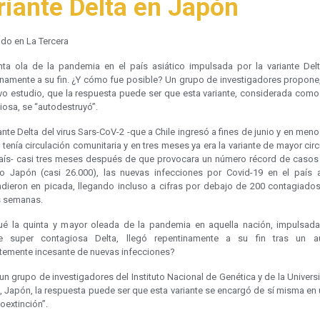
riante Delta en Japón
ado en La Tercera
nta ola de la pandemia en el país asiático impulsada por la variante Delt
inamente a su fin. ¿Y cómo fue posible? Un grupo de investigadores propone
vo estudio, que la respuesta puede ser que esta variante, considerada como
iosa, se “autodestruyó”.
ante Delta del virus Sars-CoV-2 -que a Chile ingresó a fines de junio y en men
tenía circulación comunitaria y en tres meses ya era la variante de mayor cir
país- casi tres meses después de que provocara un número récord de casos 
o Japón (casi 26.000), las nuevas infecciones por Covid-19 en el país a
dieron en picada, llegando incluso a cifras por debajo de 200 contagiados
s semanas.
ué la quinta y mayor oleada de la pandemia en aquella nación, impulsada
te super contagiosa Delta, llegó repentinamente a su fin tras un 
temente incesante de nuevas infecciones?
n grupo de investigadores del Instituto Nacional de Genética y de la Univer
, Japón, la respuesta puede ser que esta variante se encargó de sí misma en
oextinción”.