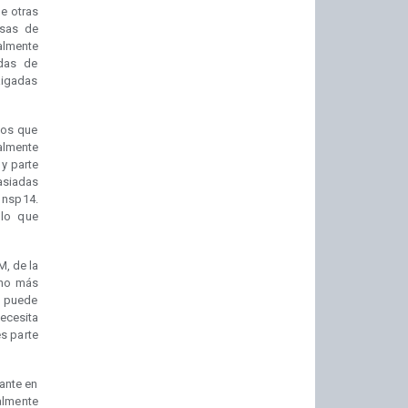
e otras
asas de
almente
idas de
aigadas
cos que
almente
 y parte
asiadas
a nsp14.
 lo que
M, de la
ino más
o puede
ecesita
s parte
iante en
almente