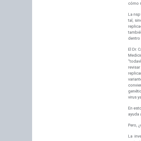
cómo se
La nsp
tal, s
replic
tambié
dentro 
El Dr. 
Medici
“todav
revisar
replic
varian
convier
genétic
virus y
En est
ayuda a
Pero, ¿
La inv