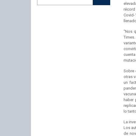
elevad
récord
Covid-
llenado
“Nos q
Times.
varia
convir
cuent
mutacio
Sobre e
otras v
un fac
pandem
vacuna
haber 
replica
lo tant
La inve
Los au
de nov