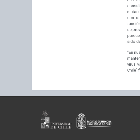
consul
mutaci
con ot
función
se prod
parece
sido de
“En nu
manten
virus 
Chile” f