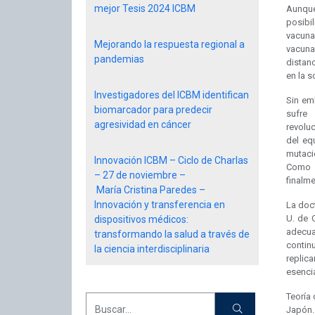
mejor Tesis 2024 ICBM
Aunque
posibi
vacuna
Mejorando la respuesta regional a
vacuna
pandemias
distan
en la 
Investigadores del ICBM identifican
Sin em
biomarcador para predecir
sufre 
agresividad en cáncer
revoluc
del eq
mutacio
Innovación ICBM – Ciclo de Charlas
Como r
– 27 de noviembre –
finalme
María Cristina Paredes –
Innovación y transferencia en
La doct
U. de 
dispositivos médicos:
adecua
transformando la salud a través de
contin
la ciencia interdisciplinaria
replic
esencia
Teoría 
Japón.