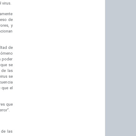
 virus.
iamente
ceso de
ores, y
ncionan
ultad de
enómeno
a poder
e que se
 de las
irus se
ecuencia
e que el
res que
rror”.
 de las