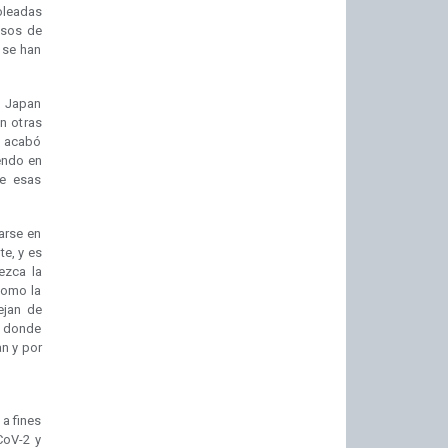
oleadas
asos de
 se han
e Japan
n otras
 acabó
endo en
e esas
carse en
te, y es
ezca la
como la
ejan de
a donde
an y por
a fines
CoV-2 y