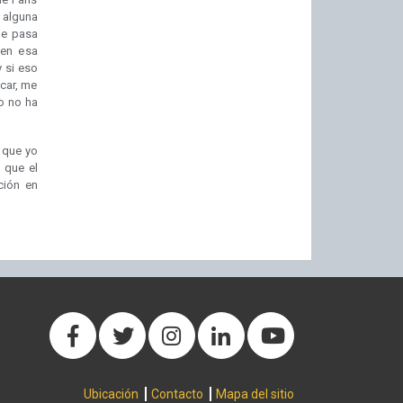
 alguna
ue pasa
len esa
y si eso
acar, me
o no ha
 que yo
 que el
ción en
Ubicación
Contacto
Mapa del sitio