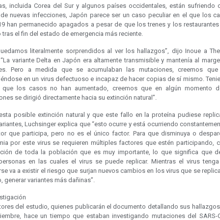
as, incluida Corea del Sur y algunos países occidentales, están sufriendo 
 de nuevas infecciones, Japón parece ser un caso peculiar en el que los c
19 han permanecido apagados a pesar de que los trenes y los restaurantes
 tras el fin del estado de emergencia más reciente.
uedamos literalmente sorprendidos al ver los hallazgos”, dijo Inoue a Th
 “La variante Delta en Japón era altamente transmisible y mantenía al marge
ntes. Pero a medida que se acumulaban las mutaciones, creemos que
tiéndose en un virus defectuoso e incapaz de hacer copias de sí mismo. Teni
a que los casos no han aumentado, creemos que en algún momento d
nes se dirigió directamente hacia su extinción natural”.
sta posible extinción natural y que este fallo en la proteína pudiese repli
ariantes, Luchsinger explica que “esto ocurre y está ocurriendo constantemen
tor que participa, pero no es el único factor. Para que disminuya o despar
ia por este virus se requieren múltiples factores que estén participando, 
ción de toda la población que es muy importante, lo que significa que d
personas en las cuales el virus se puede replicar. Mientras el virus teng
rse va a existir el riesgo que surjan nuevos cambios en los virus que se replic
o, generar variantes más dañinas”.
stigación
tores del estudio, quienes publicarán el documento detallando sus hallazgos 
iembre, hace un tiempo que estaban investigando mutaciones del SARS-