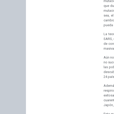
mutaci
que du
mutaci
sea, e
cambios
pueda r
La teo
SARS, q
de conf
masiva
Aún no
no suc
las po
descub
24 país
Además,
respir
exitos
cuarent
Japón, 
Este ma