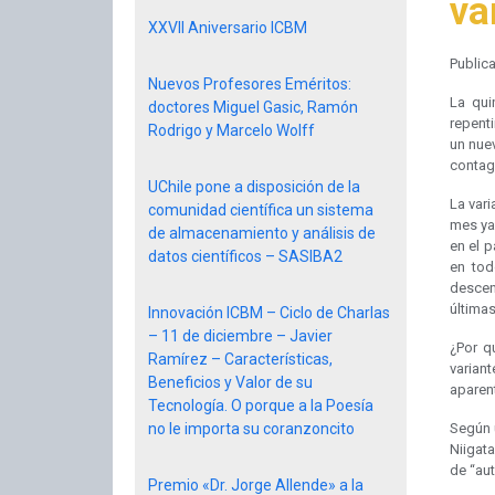
va
XXVII Aniversario ICBM
Public
Nuevos Profesores Eméritos:
La qui
doctores Miguel Gasic, Ramón
repent
Rodrigo y Marcelo Wolff
un nue
contag
UChile pone a disposición de la
La vari
comunidad científica un sistema
mes ya 
de almacenamiento y análisis de
en el 
datos científicos – SASIBA2
en tod
descen
última
Innovación ICBM – Ciclo de Charlas
– 11 de diciembre – Javier
¿Por q
Ramírez – Características,
varian
Beneficios y Valor de su
aparen
Tecnología. O porque a la Poesía
no le importa su coranzoncito
Según u
Niigata
de “aut
Premio «Dr. Jorge Allende» a la