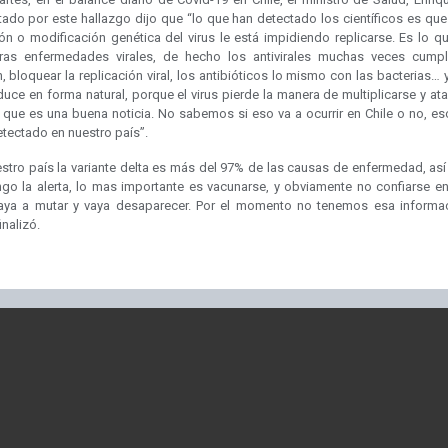
tado por este hallazgo dijo que “lo que han detectado los científicos es que
ón o modificación genética del virus le está impidiendo replicarse. Es lo q
ras enfermedades virales, de hecho los antivirales muchas veces cump
, bloquear la replicación viral, los antibióticos lo mismo con las bacterias… 
uce en forma natural, porque el virus pierde la manera de multiplicarse y at
 que es una buena noticia. No sabemos si eso va a ocurrir en Chile o no, es
tectado en nuestro país”.
estro país la variante delta es más del 97% de las causas de enfermedad, así
go la alerta, lo mas importante es vacunarse, y obviamente no confiarse en
vaya a mutar y vaya desaparecer. Por el momento no tenemos esa informa
inalizó.