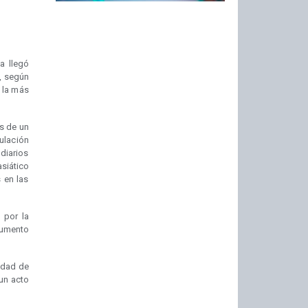
a llegó
, según
 la más
os de un
culación
diarios
siático
 en las
 por la
aumento
sidad de
 un acto